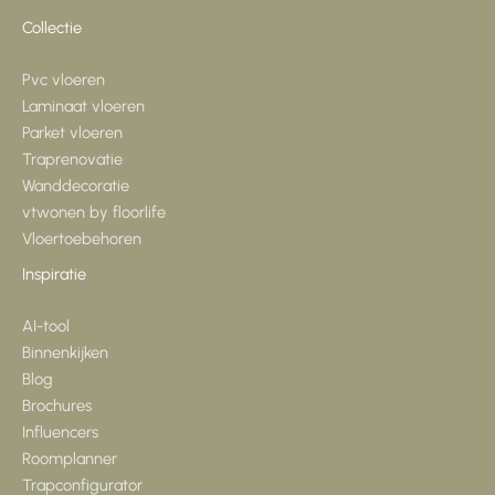
Collectie
Pvc vloeren
Laminaat vloeren
Parket vloeren
Traprenovatie
Wanddecoratie
vtwonen by floorlife
Vloertoebehoren
Inspiratie
AI-tool
Binnenkijken
Blog
Brochures
Influencers
Roomplanner
Trapconfigurator