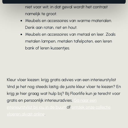
Wat lichtere muren en een licht plafond. Ga hierbij
niet voor wit; in dat geval wordt het contrast
namelijk te groot.
Meubels en accessoires van warme materialen.
Denk aan rotan, riet en hout.
Meubels en accessoires van metaal en leer. Zoals
metalen lampen, metalen tafelpoten, een leren
bank of leren kussentjes.
Kleur vloer kiezen: krijg gratis advies van een interieurstylist
Vind je het nog steeds lastig de juiste kleur vloer te kiezen? En
krijg je hier graag wat hulp bij? Bij Floorlife kun je terecht voor
gratis en persoonlijk interieuradvies.
Ga naar een
interieurstylist bij jou in de buurt
óf
ontdek onze collectie
vloeren alvast online
.