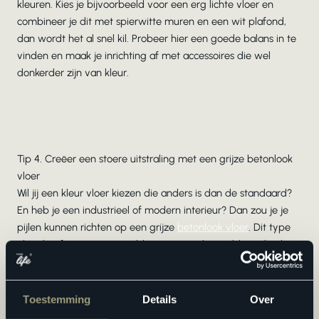
kleuren. Kies je bijvoorbeeld voor een erg lichte vloer en
combineer je dit met spierwitte muren en een wit plafond,
dan wordt het al snel kil. Probeer hier een goede balans in te
vinden en maak je inrichting af met accessoires die wel
donkerder zijn van kleur.
Tip 4. Creëer een stoere uitstraling met een grijze betonlook
vloer
Wil jij een kleur vloer kiezen die anders is dan de standaard?
En heb je een industrieel of modern interieur? Dan zou je je
pijlen kunnen richten op een grijze
betonlook vloer
. Dit type
vloer heeft een stoer uiterlijk, maar straalt tegelijkertijd ook
luxe uit.
Toestemming
Details
Over
Een grijze vloer kun je in principe met veel kleuren
combineren. Maar om te voorkomen dat jouw woonruimte té