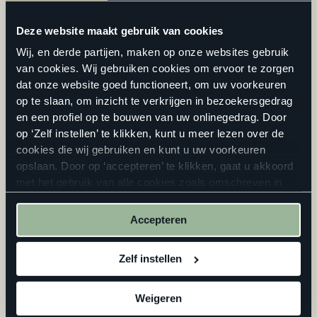
stoer, kil en afstandelijk wordt, raden onze interieurstylisten
Deze website maakt gebruik van cookies
aan de rest van je inrichting wat ‘zachter’ te houden. Kies
bijvoorbeeld voor meubels en accessoires van zachte stoffen
Wij, en derde partijen, maken op onze websites gebruik
en/of geef jouw muren een warm kleurtje.
van cookies. Wij gebruiken cookies om ervoor te zorgen
dat onze website goed functioneert, om uw voorkeuren
op te slaan, om inzicht te verkrijgen in bezoekersgedrag
en een profiel op te bouwen van uw onlinegedrag. Door
op ‘Zelf instellen’ te klikken, kunt u meer lezen over de
cookies die wij gebruiken en kunt u uw voorkeuren
Tip 5. Kies voor een donkere vloer als je houdt van industrieel
opslaan. Door op ‘accepteren’ te klikken, gaat u akkoord
Een donkere vloer kiezen is misschien wat gewaagd. Maar
met het gebruik van alle cookies zoals omschreven in
met de juiste combinatie aan meubels, accessoires en
onze
privacyverklaring
.
wandkleuren creëer je een erg stoer, uniek effect. Vooral in
Accepteren
een industrieel interieur komt een donkere vloer mooi tot zijn
recht.
Zelf instellen
Een donkere vloer combineer je bijvoorbeeld mooi met:
Weigeren