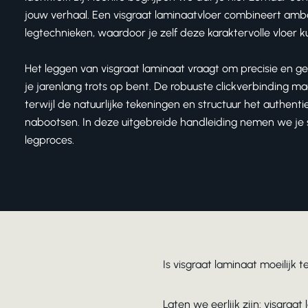
jouw verhaal. Een
visgraat laminaat
vloer combineert amba
legtechnieken, waardoor je zelf deze karaktervolle vloer k
Het leggen van visgraat laminaat vraagt om precisie en ge
je jarenlang trots op bent. De robuuste clickverbinding m
terwijl de natuurlijke tekeningen en structuur het authent
nabootsen. In deze uitgebreide handleiding nemen we je
legproces.
Is visgraat laminaat moeilijk 
Laten we eerlijk zijn: visgra