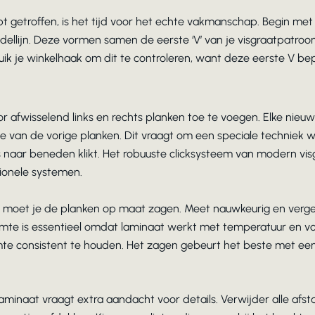
bt getroffen, is het tijd voor het echte vakmanschap. Begin me
ellijn. Deze vormen samen de eerste ‘V’ van je visgraatpatroon.
uik je winkelhaak om dit te controleren, want deze eerste V bep
 afwisselend links en rechts planken toe te voegen. Elke nieuwe
jde van de vorige planken. Dit vraagt om een speciale techniek w
s naar beneden klikt. Het robuuste clicksysteem van modern vis
tionele systemen.
n moet je de planken op maat zagen. Meet nauwkeurig en vergee
ruimte is essentieel omdat laminaat werkt met temperatuur en v
te consistent te houden. Het zagen gebeurt het beste met ee
laminaat vraagt extra aandacht voor details. Verwijder alle a