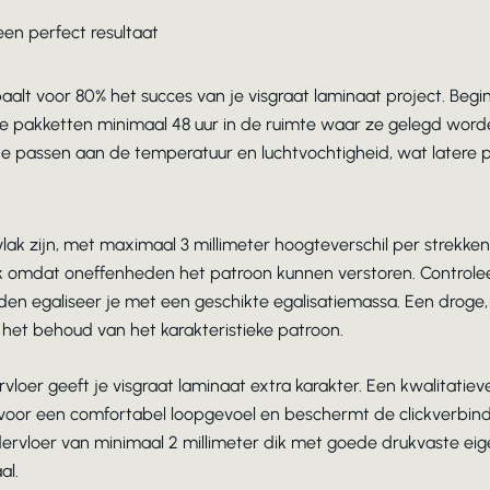
een perfect resultaat
lt voor 80% het succes van je visgraat laminaat project. Begi
e pakketten minimaal 48 uur in de ruimte waar ze gelegd worde
te passen aan de temperatuur en luchtvochtigheid, wat latere 
lak zijn, met maximaal 3 millimeter hoogteverschil per strekkend
ijk omdat oneffenheden het patroon kunnen verstoren. Controlee
en egaliseer je met een geschikte egalisatiemassa. Een droge,
 het behoud van het karakteristieke patroon.
rvloer geeft je visgraat laminaat extra karakter. Een kwalitatie
 voor een comfortabel loopgevoel en beschermt de clickverbind
ervloer van minimaal 2 millimeter dik met goede drukvaste ei
al.