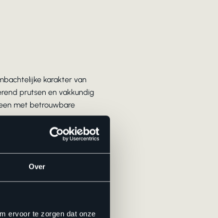
mbachtelijke karakter van
rerend prutsen en vakkundig
alleen met betrouwbare
oor de perfecte hoeken. Een
clickverbinding te
Over
e uitzettingsruimte, een
llen, vooral bij rechte
om ervoor te zorgen dat onze