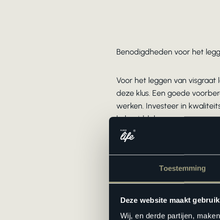
Benodigdheden voor het legg
Voor het leggen van visgraat 
deze klus. Een goede voorbere
werken. Investeer in kwalitei
hulpmiddelen.
Je hebt allereerst een fijnge
klopblok en trekijzer zijn on
Toestemming
beschadigen. Verder werk je m
rolmaat, potlood, winkelhaak 
snedes.
Deze website maakt gebruik
Wij, en derde partijen, make