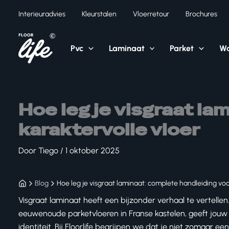
Ga
Interieuradvies
Kleurstalen
Vloerretour
Brochures
naar
de
inhoud
Pvc
Laminaat
Parket
Wa
Hoe leg je visgraat la
karaktervolle vloer
Door
Tiego
/
1 oktober 2025
Blog
Hoe leg je visgraat laminaat: complete handleiding voo
Visgraat laminaat heeft een bijzonder verhaal te vertellen
eeuwenoude parketvloeren in Franse kastelen, geeft jouw 
identiteit. Bij Floorlife begrijpen we dat je niet zomaar ee