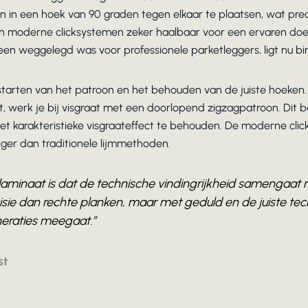
 in een hoek van 90 graden tegen elkaar te plaatsen, wat preci
en moderne clicksystemen zeker haalbaar voor een ervaren doe
en weggelegd was voor professionele parketleggers, ligt nu b
t starten van het patroon en het behouden van de juiste hoeken
, werk je bij visgraat met een doorlopend zigzagpatroon. Dit b
et karakteristieke visgraateffect te behouden. De moderne cli
iger dan traditionele lijmmethoden.
laminaat is dat de technische vindingrijkheid samengaat me
isie dan rechte planken, maar met geduld en de juiste tech
eraties meegaat.”
st