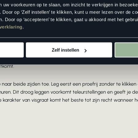
m uw voorkeuren op te slaan, om inzicht te verkrijgen in bezoeke
oor op ‘Zelf instellen’ te klikken, kunt u meer lezen over de co
. Door op ‘accepteren’ te klikken, gaat u akkoord met het gebrui
eggen? Het startpunt bepalen
verklaring
.
laminaat bepaalt het hele verdere verloop. Begin altijd vanuit 
n laminaat. Trek met krijt of een potlood een rechte lijn door
Zelf instellen
r. Deze middellijn wordt je referentiepunt voor het hele patro
itkomt.
 naar beide zijden toe. Leg eerst een proefrij zonder te klikken
uren. Dit droog leggen voorkomt teleurstellingen en geeft je d
e karakter van visgraat komt het beste tot zijn recht wanneer 