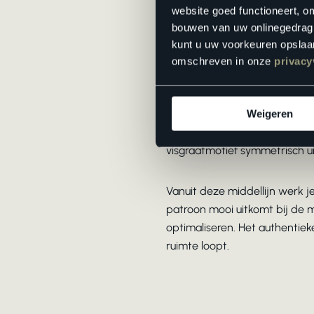
website goed functioneert, o
bouwen van uw onlinegedrag. D
kunt u uw voorkeuren opslaan
Waar begin je met visgraat l
omschreven in onze
privacy
Het startpunt van je visgraat 
vanaf de muur zoals bij gewoo
Weigeren
evenwijdig aan de langste muu
visgraatmotief symmetrisch u
Vanuit deze middellijn werk je
patroon mooi uitkomt bij de m
optimaliseren. Het authentiek
ruimte loopt.