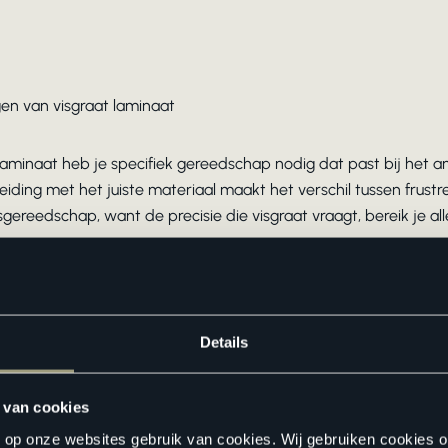
en van visgraat laminaat
laminaat heb je specifiek gereedschap nodig dat past bij het a
iding met het juiste materiaal maakt het verschil tussen frust
tsgereedschap, want de precisie die visgraat vraagt, bereik je 
tande zaag nodig, bij voorkeur een afkortzaag of verstekzaag v
misbaar voor het aanslaan van de planken zonder de kwetsbare 
Details
et afstandhouders van 8 tot 10 millimeter voor de noodzakelijk
en een rubberen hamer. Een laminaatsnijder kan het werk versne
 van cookies
n op onze websites gebruik van cookies. Wij gebruiken cookies 