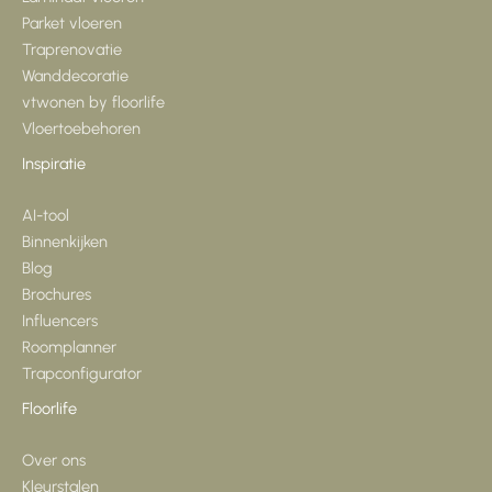
Parket vloeren
Traprenovatie
Wanddecoratie
vtwonen by floorlife
Vloertoebehoren
Inspiratie
AI-tool
Binnenkijken
Blog
Brochures
Influencers
Roomplanner
Trapconfigurator
Floorlife
Over ons
Kleurstalen