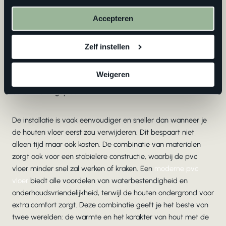
onze
privacyverklaring
.
Accepteren
Het plaatsen van een pvc vloer op een houten ondergrond
biedt diverse voordelen die het overwegen waard zijn. Een
pvc vloer op hout zorgt voor extra isolatie. De combinatie van
Zelf instellen
materialen houdt warmte beter vast en zorgt voor een
aangenamer loopcomfort. Bovendien dempt deze
Weigeren
combinatie geluid effectiever dan wanneer pvc direct op
beton wordt geplaatst.
De installatie is vaak eenvoudiger en sneller dan wanneer je
de houten vloer eerst zou verwijderen. Dit bespaart niet
alleen tijd maar ook kosten. De combinatie van materialen
zorgt ook voor een stabielere constructie, waarbij de pvc
vloer minder snel zal werken of kraken. Een
moderne pvc
vloer
biedt alle voordelen van waterbestendigheid en
onderhoudsvriendelijkheid, terwijl de houten ondergrond voor
extra comfort zorgt. Deze combinatie geeft je het beste van
twee werelden: de warmte en het karakter van hout met de