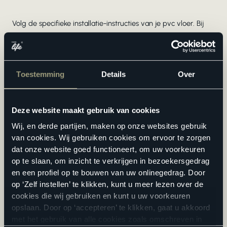
Volg de specifieke installatie-instructies van je pvc vloer. Bij
klik pvc houd je een uitzettingsvoeg van ongeveer 8 mm
langs de wanden aan. Bij plak pvc breng je de lijm aan
volgens het voorschrift en leg je de vloerdelen zorgvuldig in
het lijmbed.
Toestemming
Details
Over
Bij de juiste uitvoering van deze stappen krijg je een pvc vloer
die niet alleen functioneel is, maar ook het authentieke
Deze website maakt gebruik van cookies
karakter van een ambachtelijk gelegde vloer uitstraalt. De
Wij, en derde partijen, maken op onze websites gebruik
natuurlijke tekeningen en structuren van moderne pvc vloeren
van cookies. Wij gebruiken cookies om ervoor te zorgen
komen het best tot hun recht op een perfect voorbereide
dat onze website goed functioneert, om uw voorkeuren
ondergrond.
op te slaan, om inzicht te verkrijgen in bezoekersgedrag
en een profiel op te bouwen van uw onlinegedrag. Door
op ‘Zelf instellen’ te klikken, kunt u meer lezen over de
cookies die wij gebruiken en kunt u uw voorkeuren
opslaan. Door op ‘accepteren’ te klikken, gaat u akkoord
De voordelen van pvc op een houten vloer
met het gebruik van alle cookies zoals omschreven in