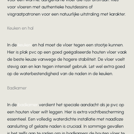
voor vloeren met authentieke houtdessins of
visgraatpatronen voor een natuurlijke uitstraling met karakter.
Keuken en hal
In de
keuken
en hal moet de vloer tegen een stootje kunnen.
Hier is plak pvc op een goed geëgaliseerde houten vloer vaak
de beste keuze vanwege de hogere stabiliteit. De vloer voelt
stevig aan en kan tegen intensief gebruik. Let wel extra goed
op de waterbestendigheid van de naden in de keuken.
Badkamer
In de
badkamer
verdient het speciale aandacht als je pvc op
een houten vloer wilt leggen. Hier is extra vochtbescherming
essentieel. Een volledig waterdichte installatie met naadloze
aansluiting of gelaste naden is cruciaal. In sommige gevallen
is het zelfs aan te raden om in badkamers de houten vloer te