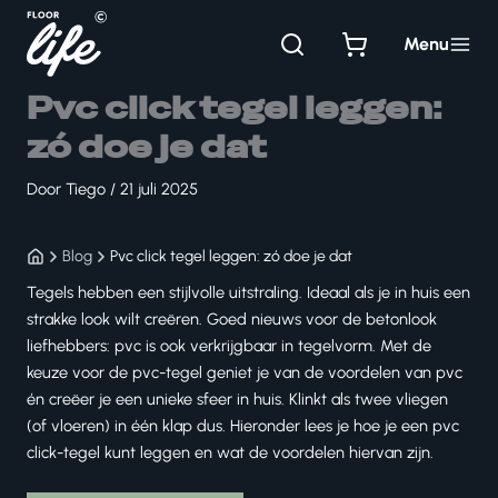
Ga
naar
Menu
de
inhoud
Pvc click tegel leggen:
zó doe je dat
Door
Tiego
/
21 juli 2025
Blog
Pvc click tegel leggen: zó doe je dat
Tegels hebben een stijlvolle uitstraling. Ideaal als je in huis een
strakke look wilt creëren. Goed nieuws voor de betonlook
liefhebbers: pvc is ook verkrijgbaar in tegelvorm. Met de
keuze voor de
pvc-tegel
geniet je van de voordelen van pvc
én creëer je een unieke sfeer in huis. Klinkt als twee vliegen
(of vloeren) in één klap dus. Hieronder lees je hoe je een pvc
click-tegel kunt leggen en wat de voordelen hiervan zijn.