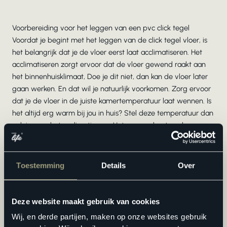
Voorbereiding voor het leggen van een pvc click tegel
Voordat je begint met het leggen van de click tegel vloer, is
het belangrijk dat je de vloer eerst laat acclimatiseren. Het
acclimatiseren zorgt ervoor dat de vloer gewend raakt aan
het binnenhuisklimaat, Doe je dit niet, dan kan de vloer later
gaan werken. En dat wil je natuurlijk voorkomen. Zorg ervoor
dat je de vloer in de juiste kamertemperatuur laat wennen. Is
het altijd erg warm bij jou in huis? Stel deze temperatuur dan
ook in voor het acclimatiseren. Het proces duurt vaak
minstens 48 uur.
Toestemming
Details
Over
Zorg voor een schone ondergrond
Deze website maakt gebruik van cookies
Zijn de pvc click tegels geacclimatiseerd? Dan is het tijd om
Wij, en derde partijen, maken op onze websites gebruik
te beginnen met het leggen van de vloer. Daarvoor is het