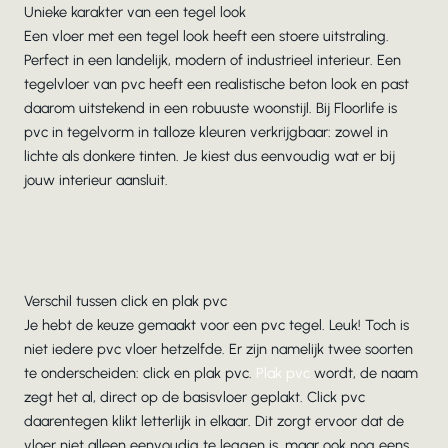
Unieke karakter van een tegel look
Een vloer met een tegel look heeft een stoere uitstraling.
Perfect in een landelijk, modern of industrieel interieur. Een
tegelvloer van pvc heeft een realistische beton look en past
daarom uitstekend in een robuuste woonstijl. Bij Floorlife is
pvc in tegelvorm in talloze kleuren verkrijgbaar: zowel in
lichte als donkere tinten. Je kiest dus eenvoudig wat er bij
jouw interieur aansluit.
Verschil tussen click en plak pvc
Je hebt de keuze gemaakt voor een pvc tegel. Leuk! Toch is
niet iedere pvc vloer hetzelfde. Er zijn namelijk twee soorten
te onderscheiden: click en plak pvc.
Plak pvc
wordt, de naam
zegt het al, direct op de basisvloer geplakt. Click pvc
daarentegen klikt letterlijk in elkaar. Dit zorgt ervoor dat de
vloer niet alleen eenvoudig te leggen is, maar ook nog eens