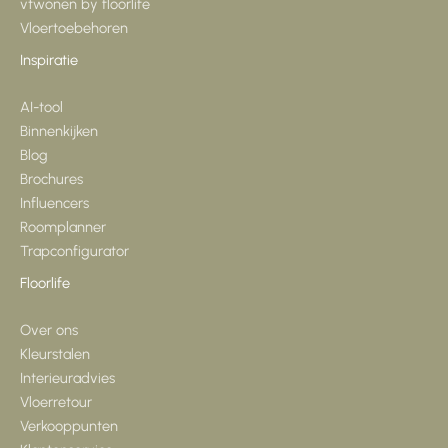
vtwonen by floorlife
Vloertoebehoren
Inspiratie
AI-tool
Binnenkijken
Blog
Brochures
Influencers
Roomplanner
Trapconfigurator
Floorlife
Over ons
Kleurstalen
Interieuradvies
Vloerretour
Verkooppunten