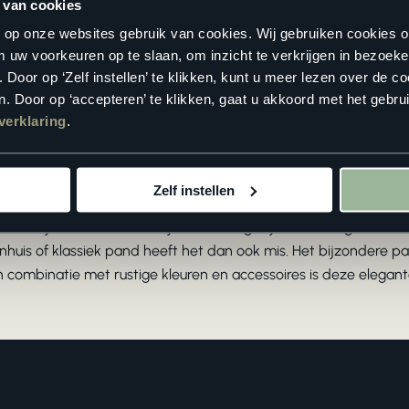
akkelijk te verwijderen is als je woonstijl verandert. Toch wordt
 van cookies
et zo gek dus dat we op zoek zijn gegaan naar een oplossing di
n op onze websites gebruik van cookies. Wij gebruiken cookies 
of laminaat niet te onderscheiden van een echte betontegel, m
m uw voorkeuren op te slaan, om inzicht te verkrijgen in bezoeke
heerlijk warm aan. Wel de looks, niet de lasten!
oor op ‘Zelf instellen’ te klikken, kunt u meer lezen over de co
. Door op ‘accepteren’ te klikken, gaat u akkoord met het gebrui
verklaring
.
Zelf instellen
de van alle patronen, het
Versailles patroon
. Het patroon, dat z
t letterlijk voor een koninklijke uitstraling in jouw woning. Wie d
renhuis of klassiek pand heeft het dan ook mis. Het bijzondere
n combinatie met rustige kleuren en accessoires is deze elegan