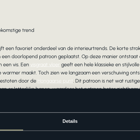
ekomstige trend
jft een favoriet onderdeel van de interieurtrends. De korte st
n een doorlopend patroon geplaatst. Op deze manier ontstaat 
 een vis. Een
visgraat vloer
geeft een hele klassieke en stijlvoll
je warmer maakt. Toch zien we langzaam een verschuiving onts
 gestoten door de
Hongaarse punt
. Dit patroon is net wat rustig
an er letterlijke banen, waardoor het patroon beter zichtbaar i
Details
t langzaam uit onze interieurs. Een van de oorzaken hiervan is