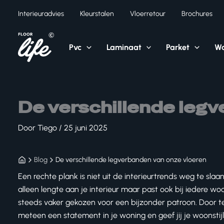
Ga
Interieuradvies
Kleurstalen
Vloerretour
Brochures
naar
de
inhoud
Pvc
Laminaat
Parket
Wa
De verschillende legv
Door
Tiego
/
25 juni 2025
Blog
De verschillende legverbanden van onze vloeren
Een rechte plank is niet uit de interieurtrends weg te slaa
alleen lengte aan je interieur maar past ook bij iedere wo
steeds vaker gekozen voor een bijzonder patroon. Door t
meteen een statement in je woning en geef jij je woonstij