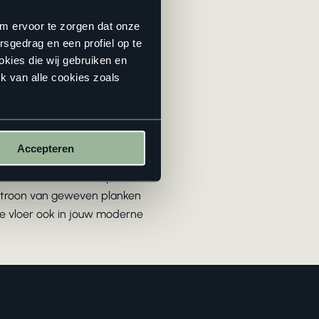
 er nooit getwijfeld aan de
e past bij deze tijd. Zo
om ervoor te zorgen dat onze
aar zijn ze wel gemakkelijk
rsgedrag en een profiel op te
okies die wij gebruiken en
k van alle cookies zoals
Accepteren
ijn naam letterlijk dankt aan
enkt dat een Versailles patroon
 patroon van geweven planken
te vloer ook in jouw moderne