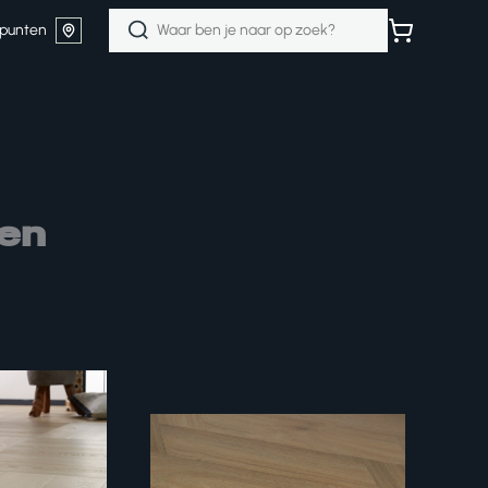
Zoeken
punten
naar:
ren