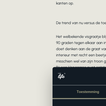
kanten op.
De trend van nu versus de to
Het welbekende visgraatje bli
90 graden tegen elkaar aan i
doet denken aan de graat van
interieur met recht een beet
misschien wel van zijn troon
Bij een Hongaarse punt ontsta
Een industriële touch
Toestemming
De echte betontegel verdwijn