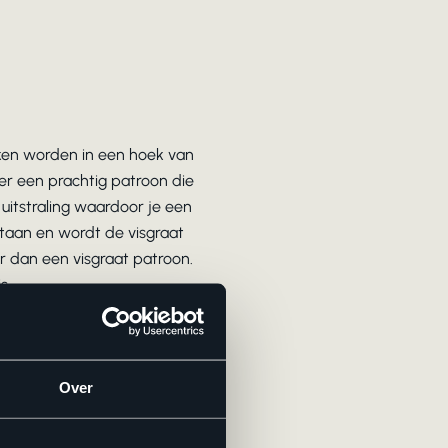
roken worden in een hoek van
er een prachtig patroon die
e uitstraling waardoor je een
taan en wordt de visgraat
er dan een visgraat patroon.
s.
Over
 dat een betontegel vaak koud