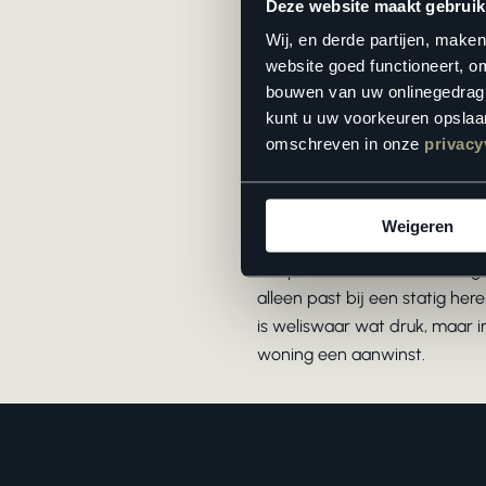
en kil aanvoelt en niet zo gem
Deze website maakt gebruik
charme van een betontegel. Ni
Wij, en derde partijen, make
zijn
betonlook tegels
van pvc 
website goed functioneert, o
zelf te plaatsen en voelen ze 
bouwen van uw onlinegedrag. D
kunt u uw voorkeuren opslaan
omschreven in onze
privacy
Een ware eyecatcher
Weigeren
Misschien wel de minst beken
het paleis van Versailles, zorg
alleen past bij een statig he
is weliswaar wat druk, maar i
woning een aanwinst.