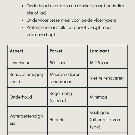
Onderhoud over de jaren (parket vraagt periodiek
olie of lak)
Ondervloer (essentieel voor beide vloertypen)
Professionele installatie (parket vraagt meer
vakmanschap)
Aspect
Parket
Laminaat
Levensduur
50+ jaar
15-25 jaar
Renovatiemogelij
Meerdere keren
Niet te renoveren
kheid
schuurbaar
Regelmatig
Onderhoud
Minimaal
(olie/lak)
Vaak goed
Waterbestendigh
Beperkt
(afhankelijk van
eid
type)