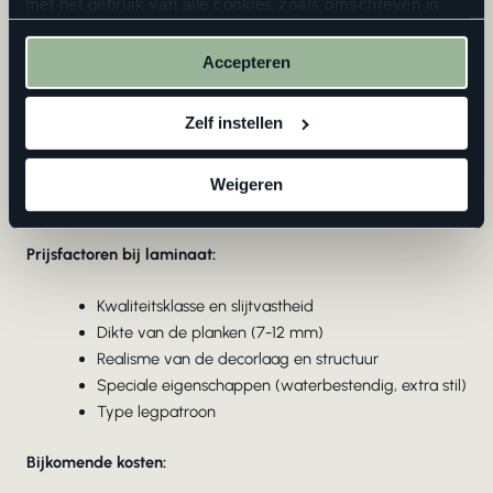
met het gebruik van alle cookies zoals omschreven in
Prijsfactoren bij parket:
onze
privacyverklaring
.
Accepteren
Houtsoort (eik, noten, exotische houtsoorten)
Dikte van de toplaag (2,5 tot 6 mm)
Zelf instellen
Afwerking (geolied, gelakt, geborsteld, gerookt)
Legpatroon (rechte planken, visgraat, Hongaarse
punt)
Weigeren
Installatiemethode (zwevend of verlijmd)
Prijsfactoren bij laminaat:
Kwaliteitsklasse en slijtvastheid
Dikte van de planken (7-12 mm)
Realisme van de decorlaag en structuur
Speciale eigenschappen (waterbestendig, extra stil)
Type legpatroon
Bijkomende kosten: