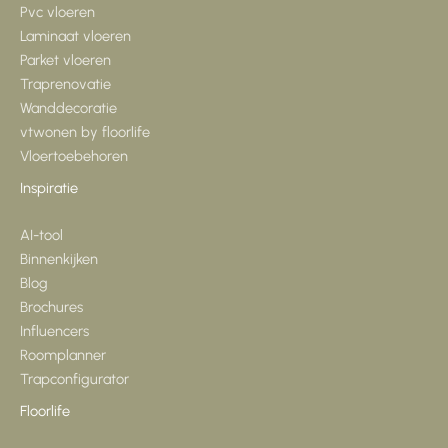
Pvc vloeren
Laminaat vloeren
Parket vloeren
Traprenovatie
Wanddecoratie
vtwonen by floorlife
Vloertoebehoren
Inspiratie
AI-tool
Binnenkijken
Blog
Brochures
Influencers
Roomplanner
Trapconfigurator
Floorlife