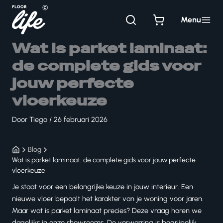
Ga
naar
Menu
de
inhoud
Wat is parket laminaat:
de complete gids voor
jouw perfecte
vloerkeuze
Door
Tiego
/
26 februari 2026
Blog
Wat is parket laminaat: de complete gids voor jouw perfecte
vloerkeuze
Je staat voor een belangrijke keuze in jouw interieur. Een
nieuwe vloer bepaalt het karakter van je woning voor jaren.
Maar wat is parket laminaat precies? Deze vraag horen we
dagelijks in onze showrooms. De verwarring is begrijpelijk,