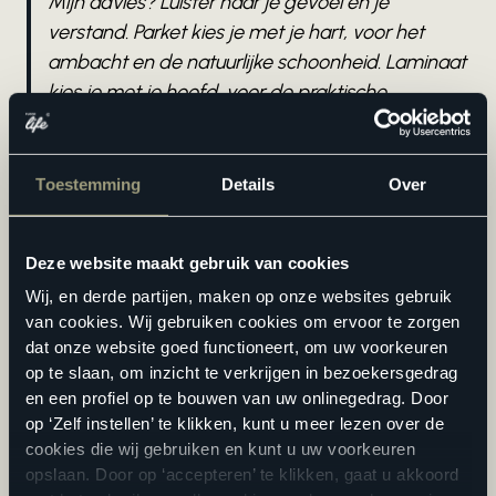
Mijn advies? Luister naar je gevoel én je
verstand. Parket kies je met je hart, voor het
ambacht en de natuurlijke schoonheid. Laminaat
kies je met je hoofd, voor de praktische
voordelen en het gebruiksgemak. Beide keuzes
zijn goed, zolang ze passen bij jouw leven.”
Toestemming
Details
Over
Frank – Vloerstylist
Deze website maakt gebruik van cookies
Wij, en derde partijen, maken op onze websites gebruik
Waar hangt de investering van af?
van cookies. Wij gebruiken cookies om ervoor te zorgen
dat onze website goed functioneert, om uw voorkeuren
De prijsvraag speelt natuurlijk een belangrijke rol in je keuze.
op te slaan, om inzicht te verkrijgen in bezoekersgedrag
Over het algemeen is parket de duurdere optie, maar het
en een profiel op te bouwen van uw onlinegedrag. Door
verhaal achter de prijs is complexer dan alleen de
op ‘Zelf instellen’ te klikken, kunt u meer lezen over de
aanschafkosten.
cookies die wij gebruiken en kunt u uw voorkeuren
opslaan. Door op ‘accepteren’ te klikken, gaat u akkoord