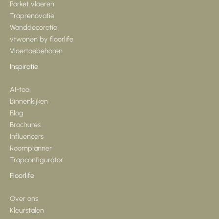
Parket vloeren
Traprenovatie
Wanddecoratie
vtwonen by floorlife
Vloertoebehoren
Inspiratie
AI-tool
Binnenkijken
Blog
Brochures
Influencers
Roomplanner
Trapconfigurator
Floorlife
Over ons
Kleurstalen