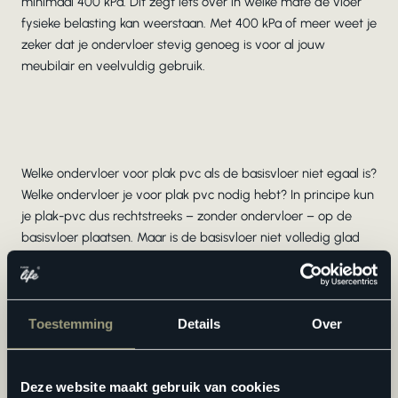
minimaal 400 kPa. Dit zegt iets over in welke mate de vloer
fysieke belasting kan weerstaan. Met 400 kPa of meer weet je
zeker dat je ondervloer stevig genoeg is voor al jouw
meubilair en veelvuldig gebruik.
Welke ondervloer voor plak pvc als de basisvloer niet egaal is?
Welke ondervloer je voor plak pvc nodig hebt? In principe kun
je plak-pvc dus rechtstreeks – zonder ondervloer – op de
basisvloer plaatsen. Maar is de basisvloer niet volledig glad
en egaal, dan heb je de kans dat er straks oneffenheden te
zien zijn op jouw nieuwe pvc vloer. Hoe ga je dit nu tegen? Je
hebt 2 opties:
Toestemming
Details
Over
Maak je basisvloer egaal met egaline
. Vul scheuren
en gaatjes met egaline en veeg losliggende korreltjes
Deze website maakt gebruik van cookies
weg met een bezem. Hierna plaats je het plak pvc