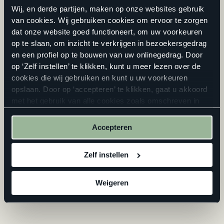
Wij, en derde partijen, maken op onze websites gebruik
alsnog rechtstreeks op de basisvloer, zonder ondervloer
van cookies. Wij gebruiken cookies om ervoor te zorgen
ertussen.
dat onze website goed functioneert, om uw voorkeuren
Plaats een zelfklevende ondervloer
. Een zelfklevende
op te slaan, om inzicht te verkrijgen in bezoekersgedrag
ondervloer, zoals de
Co-pro graphite-line
, plak je tussen
en een profiel op te bouwen van uw onlinegedrag. Door
je basisvloer en plak pvc. Zo creëer je alsnog een egaal
op ‘Zelf instellen’ te klikken, kunt u meer lezen over de
oppervlak.
cookies die wij gebruiken en kunt u uw voorkeuren
opslaan. Door op ‘accepteren’ te klikken, gaat u akkoord
met het gebruik van alle cookies zoals omschreven in
onze
privacyverklaring
.
Pvc over bestaande vloer plaatsen: goed idee of niet?
Ligt er al een vloer in de ruimte waar jij jouw nieuwe pvc-
Accepteren
vloer wil leggen? Goed om te weten is dat je de oude vloer
er niet altijd hoeft uit te halen. In sommige situaties plaats je
Zelf instellen
pvc eenvoudig over een bestaande vloer heen. In dat geval is
het dus niet nodig ook nog eens een ondervloer neer te
Weigeren
leggen. Of je pvc wel of niet over een bestaande vloer kunt
plaatsen, dat hangt af van de situatie.