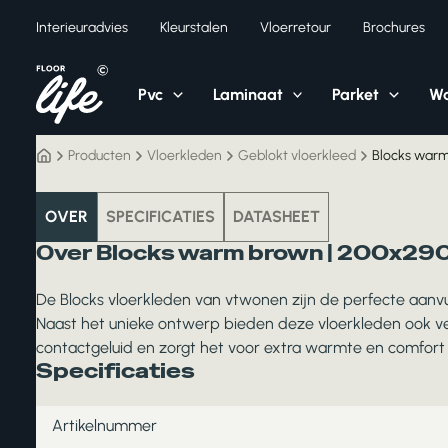
Ga
Interieuradvies
Kleurstalen
Vloerretour
Brochures
naar
de
inhoud
Pvc
Laminaat
Parket
Wa
Producten
Vloerkleden
Geblokt vloerkleed
Blocks war
vloerkleden
OVER
SPECIFICATIES
DATASHEET
Over Blocks warm brown | 200x2
De Blocks vloerkleden van vtwonen zijn de perfecte aanvul
Naast het unieke ontwerp bieden deze vloerkleden ook vee
contactgeluid en zorgt het voor extra warmte en comfort
Specificaties
Artikelnummer