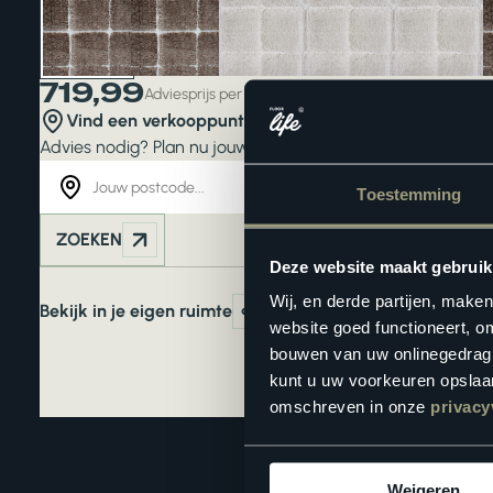
719,99
Adviesprijs per aantal stuks
Vind een verkooppunt in de buurt
Advies nodig? Plan nu jouw
interieuradvies
. Liever zelf ki
Toestemming
ZOEKEN
Deze website maakt gebruik
Wij, en derde partijen, make
Bekijk in je eigen ruimte
website goed functioneert, o
bouwen van uw onlinegedrag. D
kunt u uw voorkeuren opslaan
omschreven in onze
privacy
Weigeren