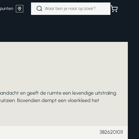
Zoeken
punten
naar:
aandacht en geeft de ruimte een levendige uitstraling.
ruitzien. Bovendien dempt een vloerkleed het
3826201011