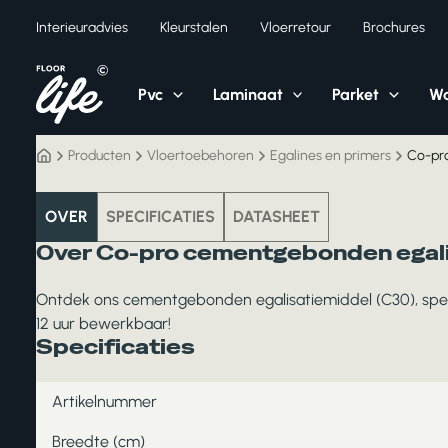
Ga
Interieuradvies
Kleurstalen
Vloerretour
Brochures
naar
de
inhoud
Pvc
Laminaat
Parket
Wa
Producten
Vloertoebehoren
Egalines en primers
Co-pro
vloertoebehoren
OVER
SPECIFICATIES
DATASHEET
Over Co-pro cementgebonden egali
Ontdek ons cementgebonden egalisatiemiddel (C30), speciaa
12 uur bewerkbaar!
Specificaties
Artikelnummer
Breedte (cm)