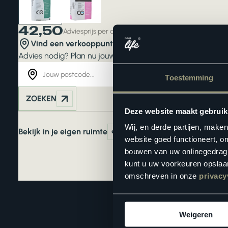
42,50
Adviesprijs per aantal stuks
Vind een verkooppunt in de buurt
Advies nodig? Plan nu jouw
interieuradvies
. Liever zelf ki
Toestemming
ZOEKEN
Deze website maakt gebruik
Wij, en derde partijen, make
Bekijk in je eigen ruimte
website goed functioneert, o
bouwen van uw onlinegedrag. D
kunt u uw voorkeuren opslaan
omschreven in onze
privacy
Weigeren