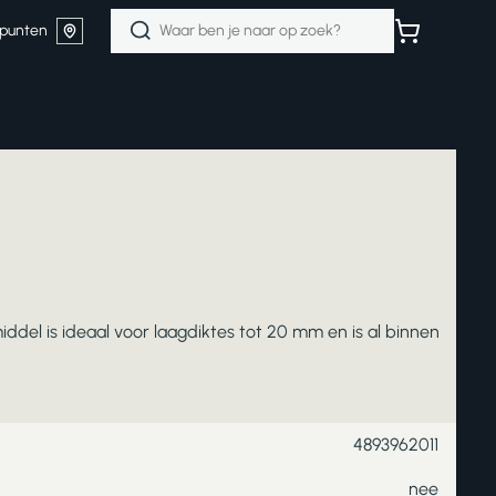
Zoeken
punten
naar:
del is ideaal voor laagdiktes tot 20 mm en is al binnen
4893962011
nee