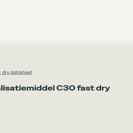
t dry datasheet
isatiemiddel C30 fast dry