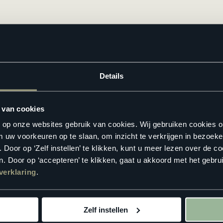
jken? Zoek hieronder jouw dichtstbijzijnde
Floorlife verkooppunt
.
Details
 van cookies
n op onze websites gebruik van cookies. Wij gebruiken cookies 
m uw voorkeuren op te slaan, om inzicht te verkrijgen in bezoeke
oor op ‘Zelf instellen’ te klikken, kunt u meer lezen over de co
. Door op ‘accepteren’ te klikken, gaat u akkoord met het gebrui
verklaring
.
Zelf instellen