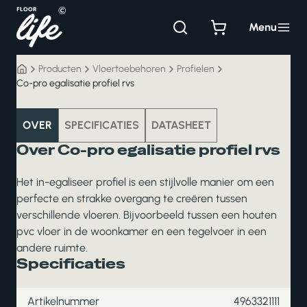
Ga
naar
Menu
de
inhoud
Producten
Vloertoebehoren
Profielen
Co-pro egalisatie profiel rvs
vloertoebehoren
OVER
SPECIFICATIES
DATASHEET
Over Co-pro egalisatie profiel rvs
Het in-egaliseer profiel is een stijlvolle manier om een
perfecte en strakke overgang te creëren tussen
verschillende vloeren. Bijvoorbeeld tussen een houten
pvc vloer in de woonkamer en een tegelvoer in een
andere ruimte.
Specificaties
Artikelnummer
4963321111