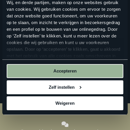
Wij, en derde partijen, maken op onze websites gebruik
van cookies. Wij gebruiken cookies om ervoor te zorgen
dat onze website goed functioneert, om uw voorkeuren
op te slaan, om inzicht te verkrijgen in bezoekersgedrag
ALTIJD IN DE BUURT
en een profiel op te bouwen van uw onlinegedrag. Door
op ‘Zelf instellen’ te klikken, kunt u meer lezen over de
Vind een verkooppunt in de buurt
cookies die wij gebruiken en kunt u uw voorkeuren
opslaan. Door op ‘accepteren’ te klikken, gaat u akkoord
met het gebruik van alle cookies zoals omschreven in
onze
privacyverklaring
.
ZOEKEN
Accepteren
Zelf instellen
Weigeren