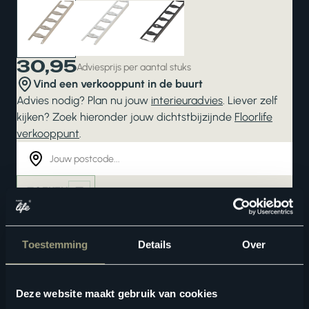
30,95
Adviesprijs per aantal stuks
Vind een verkooppunt in de buurt
Advies nodig? Plan nu jouw
interieuradvies
. Liever zelf
kijken? Zoek hieronder jouw dichtstbijzijnde
Floorlife
verkooppunt
.
ZOEKEN
Bekijk in je eigen ruimte
Toestemming
Details
Over
Deze website maakt gebruik van cookies