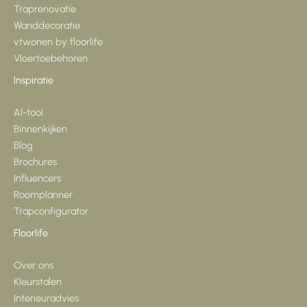
Traprenovatie
Wanddecoratie
vtwonen by floorlife
Vloertoebehoren
Inspiratie
AI-tool
Binnenkijken
Blog
Brochures
Influencers
Roomplanner
Trapconfigurator
Floorlife
Over ons
Kleurstalen
Interieuradvies