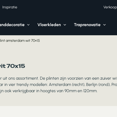
Inspiratie
Verkoop
nddecoratie
Vloerkleden
Traprenovatie
lint amsterdam wit 70×15
it 70x15
r uit ons assortiment. De plinten zijn voorzien van een zuiver wit
baar in vier trendy modellen: Amsterdam (recht), Berlijn (rond), 
ijn ook verkrijgbaar in hoogtes van 90mm en 120mm.