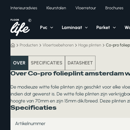
Ga
Interieuradvies
Kleurstalen
Vloerretour
Brochures
naar
de
inhoud
Pvc
Laminaat
Parket
Wa
Producten
Vloertoebehoren
Hoge plinten
Co-pro foliep
vloertoebehoren
OVER
SPECIFICATIES
DATASHEET
Over Co-pro folieplint amsterdam w
De modieuze witte folie plinten zijn geschikt voor elke vloe
indien dat gewenst is. De witte folie plinten zijn verkrijg
hoogte van 70mm en zijn 15mm dik/breed. Deze plinten z
Specificaties
Artikelnummer