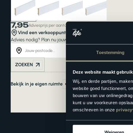
7,95
Adviesprijs per aantal stuks
Vind een verkooppunt in de buurt
Advies nodig? Plan nu jouw
interieuradvies
. Liever zelf ki
Toestemming
ZOEKEN
Deze website maakt gebruik
Wij, en derde partijen, make
Bekijk in je eigen ruimte
website goed functioneert, o
bouwen van uw onlinegedrag. D
kunt u uw voorkeuren opslaan
omschreven in onze
privacy
Weigeren