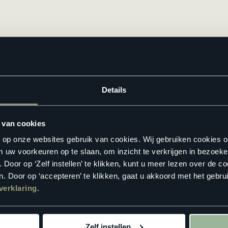
jken? Zoek hieronder jouw dichtstbijzijnde
Floorlife verkooppunt
.
Details
 van cookies
n op onze websites gebruik van cookies. Wij gebruiken cookies 
m uw voorkeuren op te slaan, om inzicht te verkrijgen in bezoeke
oor op ‘Zelf instellen’ te klikken, kunt u meer lezen over de co
. Door op ‘accepteren’ te klikken, gaat u akkoord met het gebrui
verklaring
.
Zelf instellen