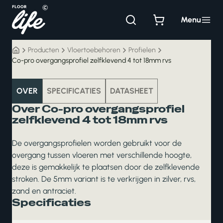
Ga
naar
Menu
de
inhoud
Producten
Vloertoebehoren
Profielen
Co-pro overgangsprofiel zelfklevend 4 tot 18mm rvs
vloertoebehoren
OVER
SPECIFICATIES
DATASHEET
Over Co-pro overgangsprofiel
zelfklevend 4 tot 18mm rvs
De overgangsprofielen worden gebruikt voor de
overgang tussen vloeren met verschillende hoogte,
deze is gemakkelijk te plaatsen door de zelfklevende
stroken. De 5mm variant is te verkrijgen in zilver, rvs,
zand en antraciet.
Specificaties