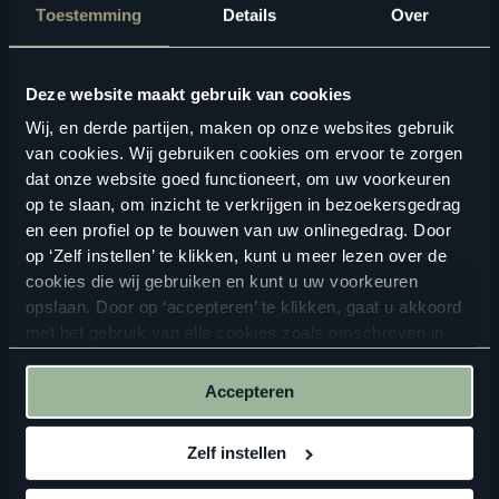
Product kenmerken
Toestemming
Details
Over
Meer veiligheid dankzij een anti-slip laag
Deze website maakt gebruik van cookies
Wij, en derde partijen, maken op onze websites gebruik
van cookies. Wij gebruiken cookies om ervoor te zorgen
dat onze website goed functioneert, om uw voorkeuren
op te slaan, om inzicht te verkrijgen in bezoekersgedrag
en een profiel op te bouwen van uw onlinegedrag. Door
op ‘Zelf instellen’ te klikken, kunt u meer lezen over de
cookies die wij gebruiken en kunt u uw voorkeuren
opslaan. Door op ‘accepteren’ te klikken, gaat u akkoord
ALTIJD IN DE BUURT
met het gebruik van alle cookies zoals omschreven in
onze
privacyverklaring
.
Vind een verkooppunt in de buurt
Accepteren
Zelf instellen
ZOEKEN