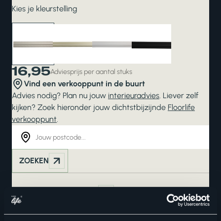
Kies je kleurstelling
16,95
Adviesprijs per aantal stuks
Vind een verkooppunt in de buurt
Advies nodig? Plan nu jouw
interieuradvies
. Liever zelf
kijken? Zoek hieronder jouw dichtstbijzijnde
Floorlife
verkooppunt
.
ZOEKEN
Bekijk in je eigen ruimte