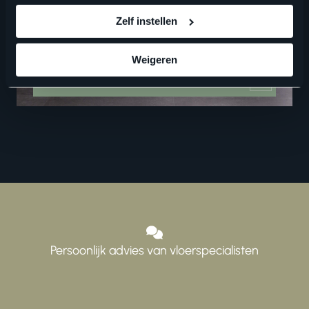
Vind een verkooppunt in de buurt
Zelf instellen
Weigeren
ZOEKEN
Persoonlijk advies van vloerspecialisten