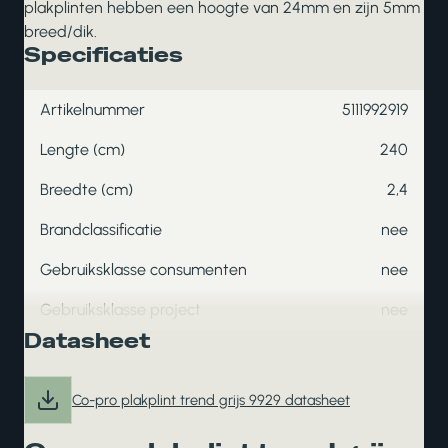
plakplinten hebben een hoogte van 24mm en zijn 5mm
breed/dik.
Specificaties
Artikelnummer
5111992919
Lengte (cm)
240
Breedte (cm)
2,4
Brandclassificatie
nee
Gebruiksklasse consumenten
nee
Gebruiksklasse project
nee
Datasheet
Co-pro plakplint trend grijs 9929 datasheet