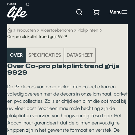
Ga
naar
Menu
de
inhoud
Producten
Vloertoebehoren
Plakplinten
Co-pro plakplint trend grijs 9929
vloertoebehoren
OVER
SPECIFICATIES
DATASHEET
Over Co-pro plakplint trend grijs
9929
De 97 decors van onze plakplinten collectie komen
volledig overeen met de decors in onze laminaat, parket
en pvc collecties. Zo is er altijd een plint die optimaal bij
uw vloer past. Voor een maximale hechting zijn de
plakplinten voorzien van hoogwaardig Tesa tape. Het
Abachi hout garandeert dat de plinten eenvoudig te
knippen zijn in het gewenste formaat en verstek. De