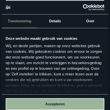
Bekijk in je eigen ruimte
Toestemming
Details
Over
Product kenmerken
Ontworpen om perfect aan te sluiten op jouw vloer
Deze website maakt gebruik van cookies
Wij, en derde partijen, maken op onze websites gebruik
van cookies. Wij gebruiken cookies om ervoor te zorgen
dat onze website goed functioneert, om uw voorkeuren
op te slaan, om inzicht te verkrijgen in bezoekersgedrag
en een profiel op te bouwen van uw onlinegedrag. Door
op ‘Zelf instellen’ te klikken, kunt u meer lezen over de
cookies die wij gebruiken en kunt u uw voorkeuren
opslaan. Door op ‘accepteren’ te klikken, gaat u akkoord
met het gebruik van alle cookies zoals omschreven in
onze
privacyverklaring
.
ALTIJD IN DE BUURT
Accepteren