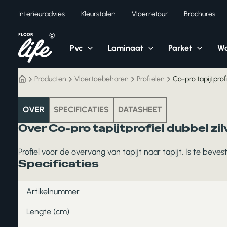
Ga
Interieuradvies
Kleurstalen
Vloerretour
Brochures
naar
de
inhoud
Pvc
Laminaat
Parket
Wa
Producten
Vloertoebehoren
Profielen
Co-pro tapijtprofi
vloertoebehoren
OVER
SPECIFICATIES
DATASHEET
Over Co-pro tapijtprofiel dubbel zil
Profiel voor de overvang van tapijt naar tapijt. Is te beves
Specificaties
Artikelnummer
Lengte (cm)