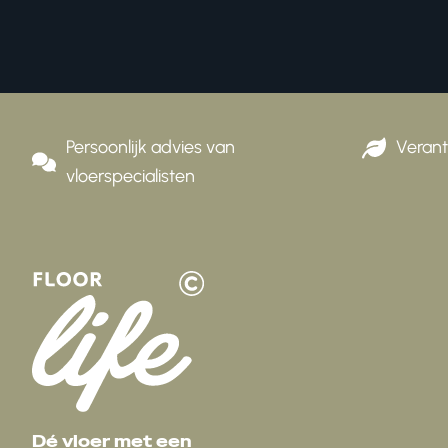
Persoonlijk advies van
Veran
vloerspecialisten
Dé vloer met een