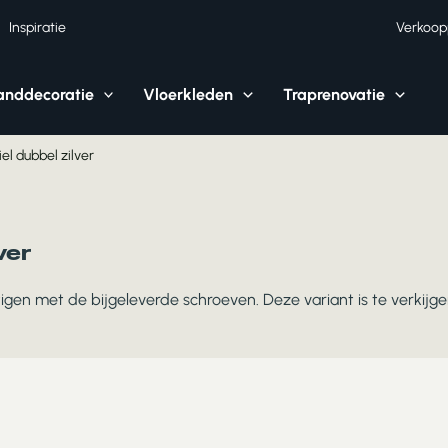
Inspiratie
Verkoop
nddecoratie
Vloerkleden
Traprenovatie
el dubbel zilver
ver
tigen met de bijgeleverde schroeven. Deze variant is te verkijgen 