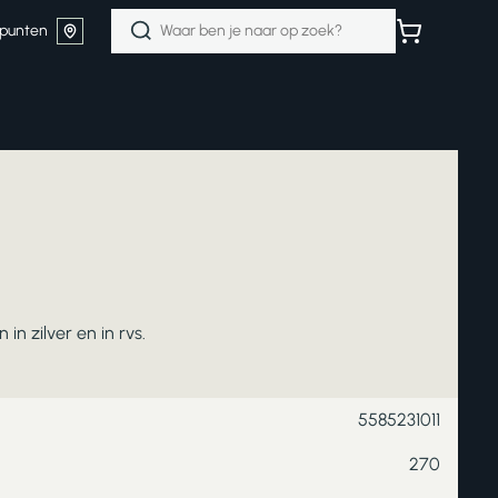
Zoeken
punten
naar:
in zilver en in rvs.
5585231011
270