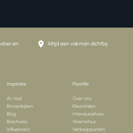
vloer en
Altijd een vakman dichtbij
Inspiratie
Floorlife
AI-tool
Over ons
Binnenkijken
Kleurstalen
Blog
Interieuradvies
Brochures
Vloerretour
Influencers
Verkooppunten