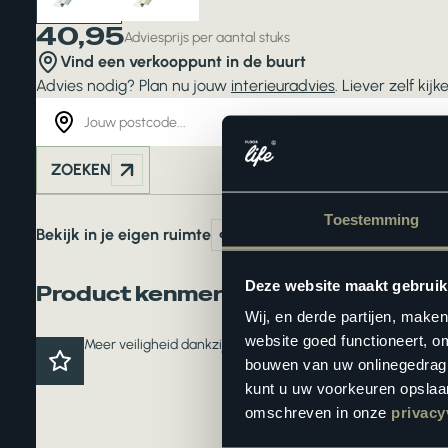
40,95
Adviesprijs per aantal stuks
Vind een verkooppunt in de buurt
Advies nodig? Plan nu jouw
interieuradvies
. Liever zelf ki
ZOEKEN
Toestemming
Bekijk in je eigen ruimte
Deze website maakt gebruik
Product kenmerken
Wij, en derde partijen, make
website goed functioneert, o
Meer veiligheid dankzij een anti-slip laag
bouwen van uw onlinegedrag. D
kunt u uw voorkeuren opslaan
omschreven in onze
privacy