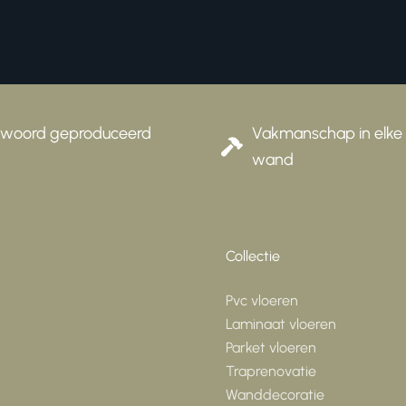
twoord geproduceerd
Vakmanschap in elke 
wand
Collectie
Pvc vloeren
Laminaat vloeren
Parket vloeren
Traprenovatie
Wanddecoratie