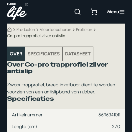
Ga
naar
Menu
de
inhoud
Producten
Vloertoebehoren
Profielen
Co-pro trapprofiel zilver antislip
vloertoebehoren
OVER
SPECIFICATIES
DATASHEET
Over Co-pro trapprofiel zilver
antislip
Zwaar trapprofiel, breed inzetbaar dient te worden
voorzien van een antislipband van rubber.
Specificaties
Artikelnummer
5595341011
Lengte (cm)
270