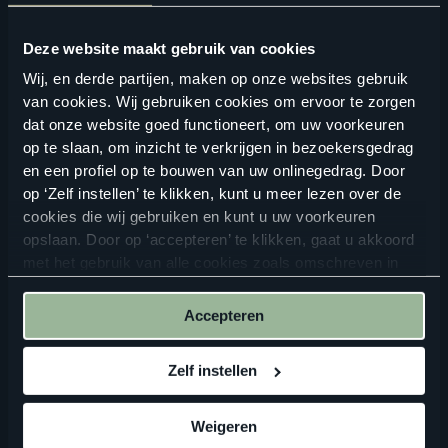
Deze website maakt gebruik van cookies
Wij, en derde partijen, maken op onze websites gebruik
van cookies. Wij gebruiken cookies om ervoor te zorgen
dat onze website goed functioneert, om uw voorkeuren
op te slaan, om inzicht te verkrijgen in bezoekersgedrag
en een profiel op te bouwen van uw onlinegedrag. Door
op ‘Zelf instellen’ te klikken, kunt u meer lezen over de
ALTIJD IN DE BUURT
cookies die wij gebruiken en kunt u uw voorkeuren
opslaan. Door op ‘accepteren’ te klikken, gaat u akkoord
Vind een verkooppunt in de buurt
met het gebruik van alle cookies zoals omschreven in
onze
privacyverklaring
.
Accepteren
ZOEKEN
Zelf instellen
Weigeren