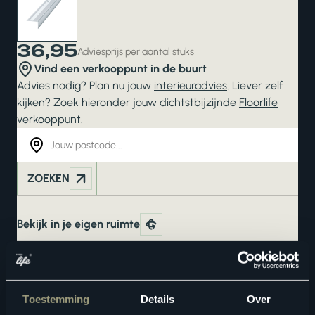
36,95
Adviesprijs per aantal stuks
Vind een verkooppunt in de buurt
Advies nodig? Plan nu jouw
interieuradvies
. Liever zelf
kijken? Zoek hieronder jouw dichtstbijzijnde
Floorlife
verkooppunt
.
ZOEKEN
Bekijk in je eigen ruimte
Product kenmerken
Toestemming
Details
Over
Meer veiligheid dankzij een anti-slip laag