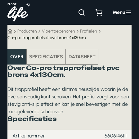
Ga
naar
Menu
de
inhoud
Producten
Vloertoebehoren
Profielen
Co-pro trapprofielset pvc brons 4x130cm.
vloertoebehoren
OVER
SPECIFICATIES
DATASHEET
Over Co-pro trapprofielset pvc
brons 4x130cm.
Dit trapprofiel heeft een slimme neuszijde waarin je de
pvc eenvoudig kunt schuiven. Het profiel zorgt voor een
stevig anti-slip effect en kan je snel bevestigen met de
meegeleverde schroeven.
Specificaties
Artikelnummer
5606146111