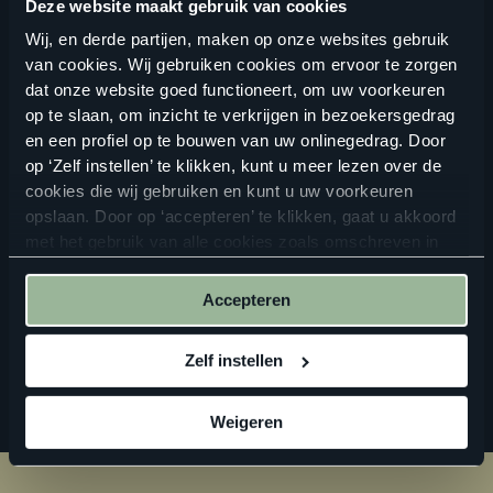
Deze website maakt gebruik van cookies
Wij, en derde partijen, maken op onze websites gebruik
van cookies. Wij gebruiken cookies om ervoor te zorgen
dat onze website goed functioneert, om uw voorkeuren
op te slaan, om inzicht te verkrijgen in bezoekersgedrag
ALTIJD IN DE BUURT
en een profiel op te bouwen van uw onlinegedrag. Door
op ‘Zelf instellen’ te klikken, kunt u meer lezen over de
Vind een verkooppunt in de buurt
cookies die wij gebruiken en kunt u uw voorkeuren
opslaan. Door op ‘accepteren’ te klikken, gaat u akkoord
met het gebruik van alle cookies zoals omschreven in
onze
privacyverklaring
.
ZOEKEN
Accepteren
Zelf instellen
Weigeren