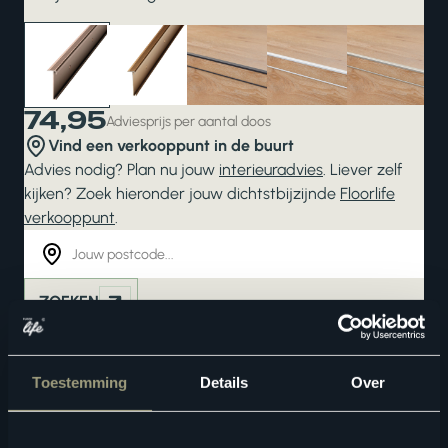
74,95
Adviesprijs per aantal doos
Vind een verkooppunt in de buurt
Advies nodig? Plan nu jouw
interieuradvies
. Liever zelf
kijken? Zoek hieronder jouw dichtstbijzijnde
Floorlife
verkooppunt
.
ZOEKEN
Bekijk in je eigen ruimte
Toestemming
Details
Over