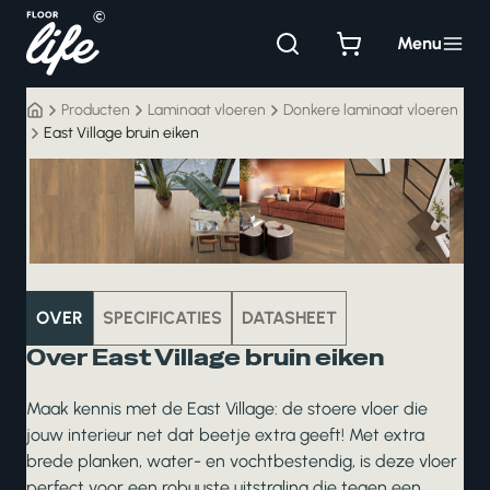
Ga
naar
Menu
de
inhoud
Producten
Laminaat vloeren
Donkere laminaat vloeren
East Village bruin eiken
laminaat
OVER
SPECIFICATIES
DATASHEET
Over East Village bruin eiken
Maak kennis met de East Village: de stoere vloer die
jouw interieur net dat beetje extra geeft! Met extra
brede planken, water- en vochtbestendig, is deze vloer
perfect voor een robuuste uitstraling die tegen een