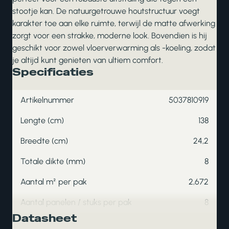
stootje kan. De natuurgetrouwe houtstructuur voegt
karakter toe aan elke ruimte, terwijl de matte afwerking
zorgt voor een strakke, moderne look. Bovendien is hij
geschikt voor zowel vloerverwarming als -koeling, zodat
je altijd kunt genieten van ultiem comfort.
Specificaties
Artikelnummer
5037810919
Lengte (cm)
138
Breedte (cm)
24,2
Totale dikte (mm)
8
Aantal m² per pak
2,672
Aantal panelen / stuks per pak
8
Datasheet