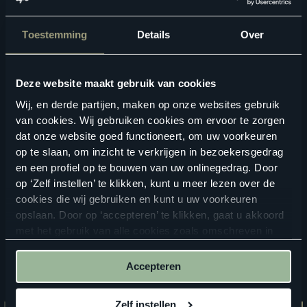
Toestemming
Details
Over
Deze website maakt gebruik van cookies
Wij, en derde partijen, maken op onze websites gebruik
Geschikte vloertoebehoren
van cookies. Wij gebruiken cookies om ervoor te zorgen
dat onze website goed functioneert, om uw voorkeuren
op te slaan, om inzicht te verkrijgen in bezoekersgedrag
en een profiel op te bouwen van uw onlinegedrag. Door
op ‘Zelf instellen’ te klikken, kunt u meer lezen over de
cookies die wij gebruiken en kunt u uw voorkeuren
opslaan. Door op ‘accepteren’ te klikken, gaat u akkoord
met het gebruik van alle cookies zoals omschreven in
onze
privacyverklaring
.
Accepteren
Zelf instellen