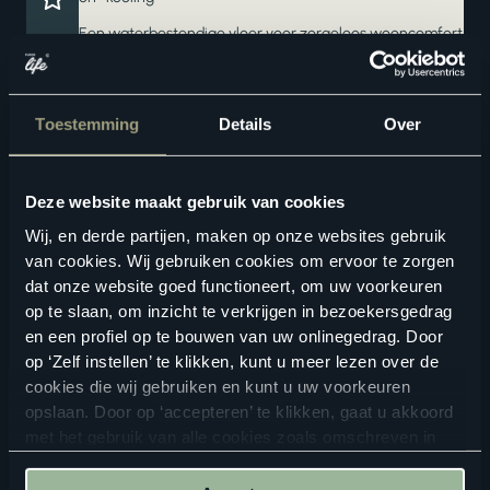
Een waterbestendige vloer voor zorgeloos wooncomfort
Ook verkrijgbaar als complete traprenovatie in hetzelfde
decor
Toestemming
Details
Over
Deze website maakt gebruik van cookies
Wij, en derde partijen, maken op onze websites gebruik
van cookies. Wij gebruiken cookies om ervoor te zorgen
dat onze website goed functioneert, om uw voorkeuren
op te slaan, om inzicht te verkrijgen in bezoekersgedrag
Geschikte vloertoebehoren
en een profiel op te bouwen van uw onlinegedrag. Door
op ‘Zelf instellen’ te klikken, kunt u meer lezen over de
cookies die wij gebruiken en kunt u uw voorkeuren
opslaan. Door op ‘accepteren’ te klikken, gaat u akkoord
met het gebruik van alle cookies zoals omschreven in
onze
privacyverklaring
.