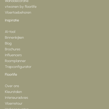
Wanddecoratie
vtwonen by floorlife
Vloertoebehoren
Inspiratie
AI-tool
Binnenkijken
Blog
Brochures
Influencers
Roomplanner
Trapconfigurator
Floorlife
Over ons
Kleurstalen
Interieuradvies
Vloerretour