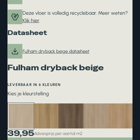
Deze vloer is volledig recyclebaar. Meer weten?
Klik hier
.
Datasheet
Fulham dryback beige datasheet
Fulham dryback beige
LEVERBAAR IN 6 KLEUREN
Kies je kleurstelling
39,95
Adviesprijs per aantal m2