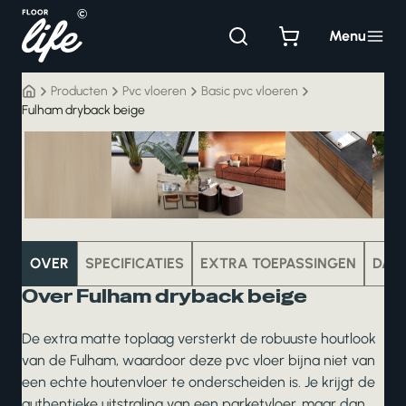
Ga
naar
Menu
de
inhoud
Producten
Pvc vloeren
Basic pvc vloeren
Fulham dryback beige
pvc
OVER
SPECIFICATIES
EXTRA TOEPASSINGEN
DAT
Over Fulham dryback beige
De extra matte toplaag versterkt de robuuste houtlook
van de Fulham, waardoor deze pvc vloer bijna niet van
een echte houtenvloer te onderscheiden is. Je krijgt de
authentieke uitstraling van een parketvloer, maar dan