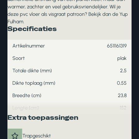
warmer, zachter en veel gebruiksvriendelijker. Wil je
deze pvc vloer als visgraat patroon? Bekijk dan de Yup
Fulham.
Specificaties
Artikelnummer
6511161319
Soort
plak
Totale dikte (mm)
2,5
Dikte toplaag (mm)
0,55
Breedte (cm)
23,8
Lengte (cm)
152
Extra toepassingen
Trapgeschikt