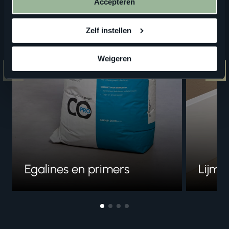
Accepteren
Zelf instellen
Weigeren
Egalines en primers
Lijme