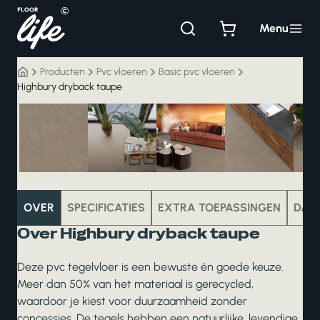
Ga
naar
Menu
de
inhoud
Producten
Pvc vloeren
Basic pvc vloeren
Highbury dryback taupe
pvc
OVER
SPECIFICATIES
EXTRA TOEPASSINGEN
DAT
Over Highbury dryback taupe
Deze pvc tegelvloer is een bewuste én goede keuze.
Meer dan 50% van het materiaal is gerecycled,
waardoor je kiest voor duurzaamheid zonder
concessies. De tegels hebben een natuurlijke, levendige