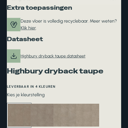
Extra toepassingen
Deze vloer is volledig recyclebaar. Meer weten?
Klik hier
.
Datasheet
Highbury dryback taupe datasheet
Highbury dryback taupe
LEVERBAAR IN 4 KLEUREN
Kies je kleurstelling