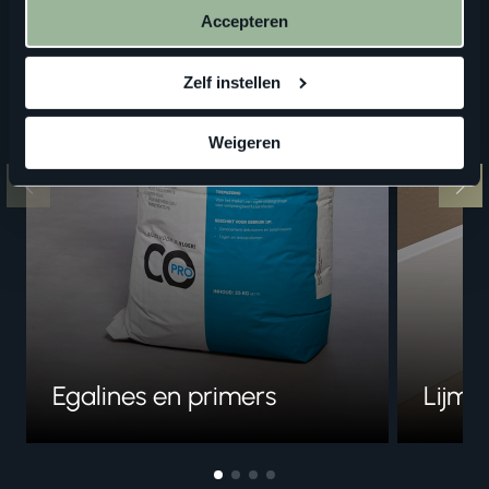
Accepteren
Zelf instellen
Weigeren
Egalines en primers
Lijme