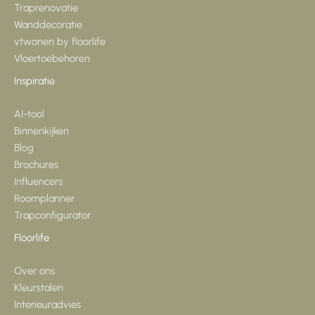
Traprenovatie
Wanddecoratie
vtwonen by floorlife
Vloertoebehoren
Inspiratie
AI-tool
Binnenkijken
Blog
Brochures
Influencers
Roomplanner
Trapconfigurator
Floorlife
Over ons
Kleurstalen
Interieuradvies