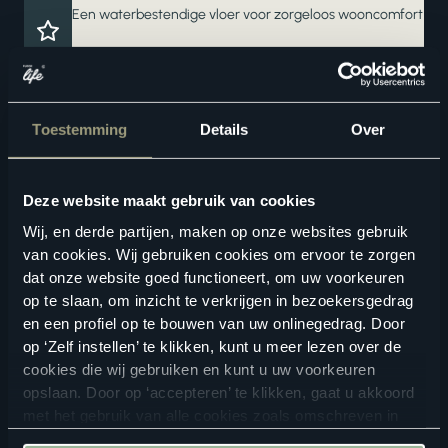
Een waterbestendige vloer voor zorgeloos wooncomfort
Breng de natuur in huis met echt parket
Vermindert loopgeluid voor extra comfort
Toestemming
Details
Over
Deze website maakt gebruik van cookies
Wij, en derde partijen, maken op onze websites gebruik
van cookies. Wij gebruiken cookies om ervoor te zorgen
dat onze website goed functioneert, om uw voorkeuren
op te slaan, om inzicht te verkrijgen in bezoekersgedrag
Geschikte vloertoebehoren
en een profiel op te bouwen van uw onlinegedrag. Door
op ‘Zelf instellen’ te klikken, kunt u meer lezen over de
cookies die wij gebruiken en kunt u uw voorkeuren
opslaan. Door op ‘accepteren’ te klikken, gaat u akkoord
met het gebruik van alle cookies zoals omschreven in
onze
privacyverklaring
.