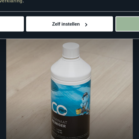
verklaring
.
Zelf instellen