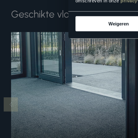
omschreven in onze
privacy
Geschikte vloertoebehoren
Weigeren