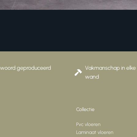
eproduceerd
Vakmanschap in elke vloer en
wand
Collectie
Pvc vloeren
Laminaat vloeren