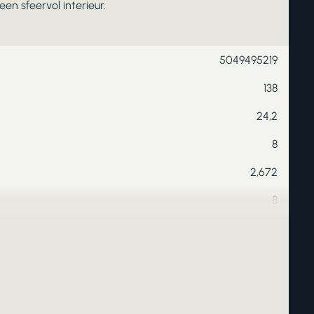
en sfeervol interieur.
5049495219
138
24,2
8
2,672
8