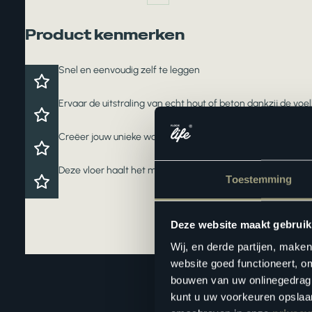
Product kenmerken
Snel en eenvoudig zelf te leggen
Ervaar de uitstraling van echt hout of beton dankzij de voe
Creëer jouw unieke woonstijl met dit trendy decor en/of p
Deze vloer haalt het maximale uit jouw vloerverwarming en
Toestemming
Deze website maakt gebruik
Wij, en derde partijen, make
website goed functioneert, o
bouwen van uw onlinegedrag. D
kunt u uw voorkeuren opslaan