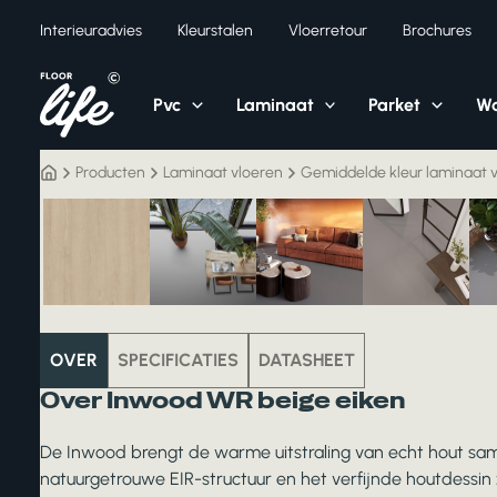
Ga
Interieuradvies
Kleurstalen
Vloerretour
Brochures
naar
de
inhoud
Pvc
Laminaat
Parket
Wa
Producten
Laminaat vloeren
Gemiddelde kleur laminaat 
NIEUW
laminaat
OVER
SPECIFICATIES
DATASHEET
Over Inwood WR beige eiken
De Inwood brengt de warme uitstraling van echt hout same
natuurgetrouwe EIR-structuur en het verfijnde houtdessin zo