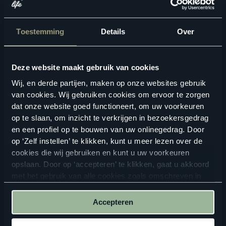
Toestemming
Details
Over
Deze website maakt gebruik van cookies
Wij, en derde partijen, maken op onze websites gebruik
Geschikte vloertoebehoren
van cookies. Wij gebruiken cookies om ervoor te zorgen
dat onze website goed functioneert, om uw voorkeuren
op te slaan, om inzicht te verkrijgen in bezoekersgedrag
en een profiel op te bouwen van uw onlinegedrag. Door
op ‘Zelf instellen’ te klikken, kunt u meer lezen over de
cookies die wij gebruiken en kunt u uw voorkeuren
opslaan. Door op ‘accepteren’ te klikken, gaat u akkoord
met het gebruik van alle cookies zoals omschreven in
onze
privacyverklaring
.
Accepteren