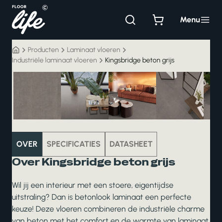
Ga
naar
Menu
de
inhoud
Producten
Laminaat vloeren
Industriële laminaat vloeren
Kingsbridge beton grijs
laminaat
OVER
SPECIFICATIES
DATASHEET
Over Kingsbridge beton grijs
Wil jij een interieur met een stoere, eigentijdse
uitstraling? Dan is betonlook laminaat een perfecte
keuze! Deze vloeren combineren de industriële charme
van beton met het comfort en de warmte van laminaat.