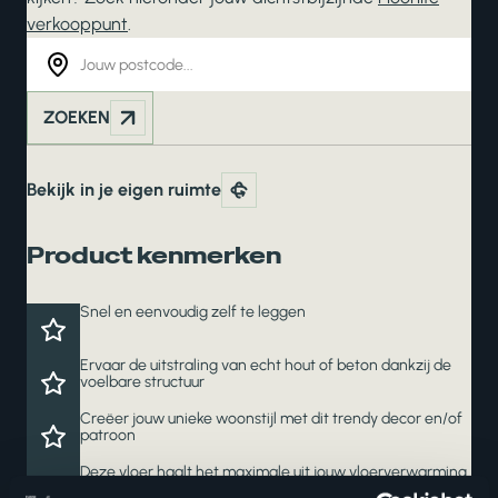
verkooppunt
.
ZOEKEN
Bekijk in je eigen ruimte
Product kenmerken
Snel en eenvoudig zelf te leggen
Ervaar de uitstraling van echt hout of beton dankzij de
voelbare structuur
Creëer jouw unieke woonstijl met dit trendy decor en/of
patroon
Deze vloer haalt het maximale uit jouw vloerverwarming
en -koeling