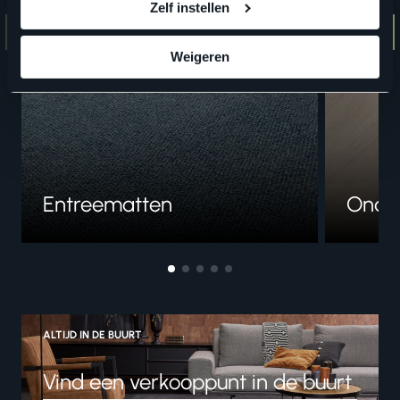
Zelf instellen
Weigeren
Entreematten
Onde
ALTIJD IN DE BUURT
Vind een verkooppunt in de buurt