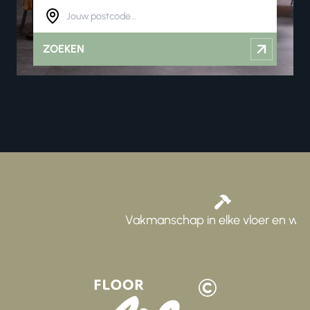
ZOEKEN
Vakmanschap in elke vloer en wand