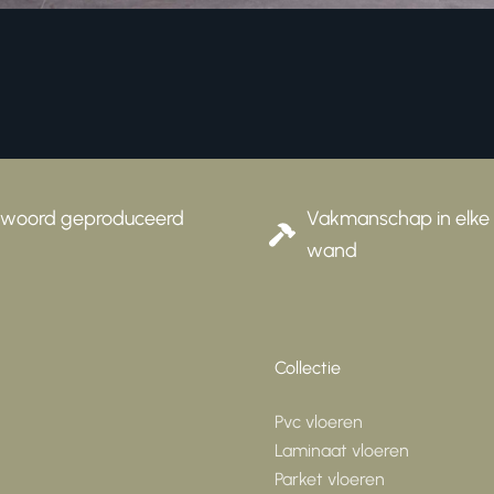
ord geproduceerd
Vakmanschap in elke vlo
wand
Collectie
Pvc vloeren
Laminaat vloeren
Parket vloeren