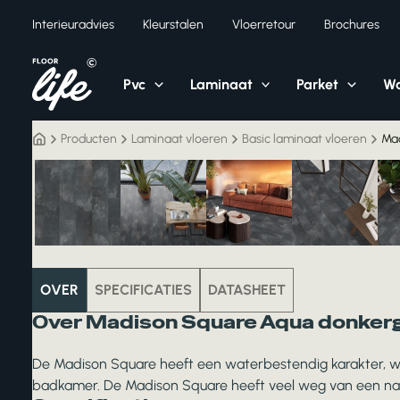
Ga
Interieuradvies
Kleurstalen
Vloerretour
Brochures
naar
de
inhoud
Pvc
Laminaat
Parket
Wa
Producten
Laminaat vloeren
Basic laminaat vloeren
Mad
laminaat
OVER
SPECIFICATIES
DATASHEET
Over Madison Square Aqua donkerg
De Madison Square heeft een waterbestendig karakter, waa
badkamer. De Madison Square heeft veel weg van een natuur