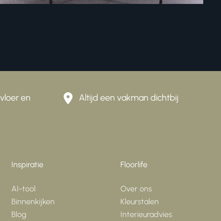
er en
Altijd een vakman dichtbij
Inspiratie
Floorlife
AI-tool
Over ons
Binnenkijken
Kleurstalen
Blog
Interieuradvies