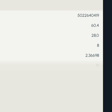
5022640419
60,4
28,0
8
2,36698
14