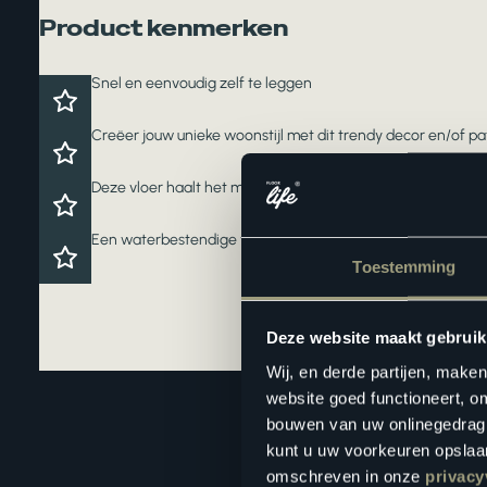
Product kenmerken
Snel en eenvoudig zelf te leggen
Creëer jouw unieke woonstijl met dit trendy decor en/of p
Deze vloer haalt het maximale uit jouw vloerverwarming en
Een waterbestendige vloer voor zorgeloos wooncomfort
Toestemming
Deze website maakt gebruik
Wij, en derde partijen, make
website goed functioneert, o
bouwen van uw onlinegedrag. D
kunt u uw voorkeuren opslaan
omschreven in onze
privacy