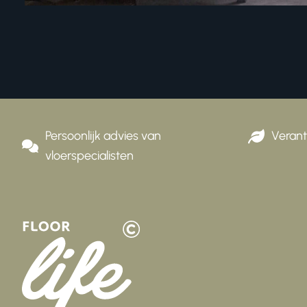
Persoonlijk advies van
Verantwo
vloerspecialisten