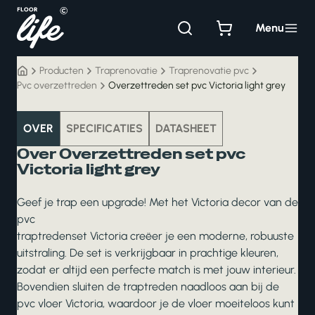
Ga
naar
Menu
de
inhoud
Producten
Traprenovatie
Traprenovatie pvc
Pvc overzettreden
Overzettreden set pvc Victoria light grey
traprenovatie
OVER
SPECIFICATIES
DATASHEET
Over Overzettreden set pvc
Victoria light grey
Geef je trap een upgrade! Met het Victoria decor van de
pvc
traptredenset Victoria creëer je een moderne, robuuste
uitstraling. De set is verkrijgbaar in prachtige kleuren,
zodat er altijd een perfecte match is met jouw interieur.
Bovendien sluiten de traptreden naadloos aan bij de
pvc vloer Victoria, waardoor je de vloer moeiteloos kunt