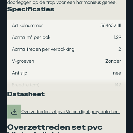
doorleggen op de trap voor een harmonieus geheel.
Specificaties
Artikelnummer
5646521111
Aantal m² per pak
1,29
Aantal treden per verpakking
2
V-groeven
Zonder
Antislip
nee
Breedte (cm)
142
Datasheet
Overzettreden set pvc Victoria light grey datasheet
Overzettreden set pvc