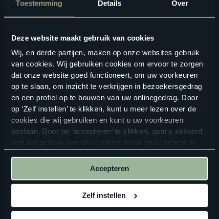
Toestemming
Details
Over
Bekijk in je eigen ruimte
Deze website maakt gebruik van cookies
Wij, en derde partijen, maken op onze websites gebruik
van cookies. Wij gebruiken cookies om ervoor te zorgen
dat onze website goed functioneert, om uw voorkeuren
op te slaan, om inzicht te verkrijgen in bezoekersgedrag
en een profiel op te bouwen van uw onlinegedrag. Door
op ‘Zelf instellen’ te klikken, kunt u meer lezen over de
cookies die wij gebruiken en kunt u uw voorkeuren
ALTIJD IN DE BUURT
opslaan. Door op ‘accepteren’ te klikken, gaat u akkoord
met het gebruik van alle cookies zoals omschreven in
Vind een verkooppunt in de buurt
onze
privacyverklaring
.
Accepteren
Zelf instellen
ZOEKEN