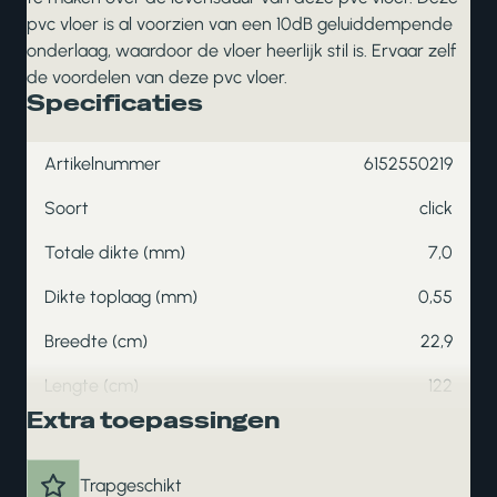
pvc vloer is al voorzien van een 10dB geluiddempende
onderlaag, waardoor de vloer heerlijk stil is. Ervaar zelf
de voordelen van deze pvc vloer.
Specificaties
Artikelnummer
6152550219
Soort
click
Totale dikte (mm)
7,0
Dikte toplaag (mm)
0,55
Breedte (cm)
22,9
Lengte (cm)
122
Extra toepassingen
Trapgeschikt