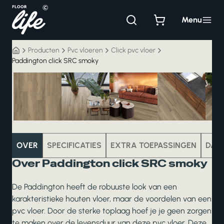
Ga
naar
Menu
de
inhoud
Producten
Pvc vloeren
Click pvc vloer
Paddington click SRC smoky
pvc
OVER
SPECIFICATIES
EXTRA TOEPASSINGEN
DAT
Over Paddington click SRC smoky
De Paddington heeft de robuuste look van een
karakteristieke houten vloer, maar de voordelen van een
pvc vloer. Door de sterke toplaag hoef je je geen zorgen
te maken over de levensduur van deze pvc vloer. Deze