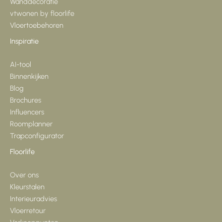
Wanddecoratie
vtwonen by floorlife
Vloertoebehoren
Inspiratie
AI-tool
Binnenkijken
Blog
Brochures
Influencers
Roomplanner
Trapconfigurator
Floorlife
Over ons
Kleurstalen
Interieuradvies
Vloerretour