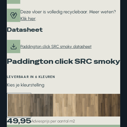
Deze vloer is volledig recyclebaar. Meer weten?
Klik hier
.
Datasheet
Paddington click SRC smoky datasheet
Paddington click SRC smoky
LEVERBAAR IN 6 KLEUREN
Kies je kleurstelling
49,95
Adviesprijs per aantal m2