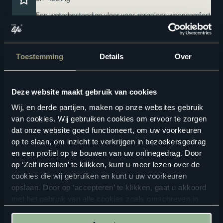
Een waterbestendige vloer voor zorgeloos wooncomfort
Ook verkrijgbaar als complete traprenovatie in hetzelfde
decor
Toestemming
Details
Over
Deze website maakt gebruik van cookies
Wij, en derde partijen, maken op onze websites gebruik
van cookies. Wij gebruiken cookies om ervoor te zorgen
dat onze website goed functioneert, om uw voorkeuren
op te slaan, om inzicht te verkrijgen in bezoekersgedrag
Geschikte vloertoebehoren
en een profiel op te bouwen van uw onlinegedrag. Door
op ‘Zelf instellen’ te klikken, kunt u meer lezen over de
cookies die wij gebruiken en kunt u uw voorkeuren
opslaan. Door op ‘accepteren’ te klikken, gaat u akkoord
met het gebruik van alle cookies zoals omschreven in
onze
privacyverklaring
.