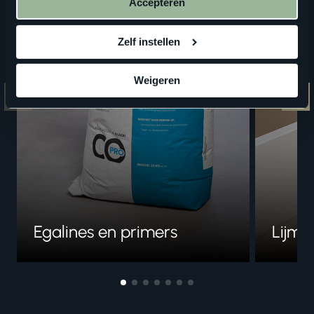
Accepteren
Zelf instellen
Weigeren
Egalines en primers
Lijme