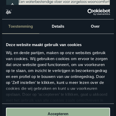
Een waterbestendige vloer voor zorgeloos wooncomfort
Ook verkrijgbaar als complete traprenovatie in hetzelfde
decor
Toestemming
Details
Over
Deze website maakt gebruik van cookies
Wij, en derde partijen, maken op onze websites gebruik
van cookies. Wij gebruiken cookies om ervoor te zorgen
dat onze website goed functioneert, om uw voorkeuren
Geschikte vloertoebehoren
op te slaan, om inzicht te verkrijgen in bezoekersgedrag
en een profiel op te bouwen van uw onlinegedrag. Door
op ‘Zelf instellen’ te klikken, kunt u meer lezen over de
cookies die wij gebruiken en kunt u uw voorkeuren
opslaan. Door op ‘accepteren’ te klikken, gaat u akkoord
met het gebruik van alle cookies zoals omschreven in
onze
privacyverklaring
.
Accepteren