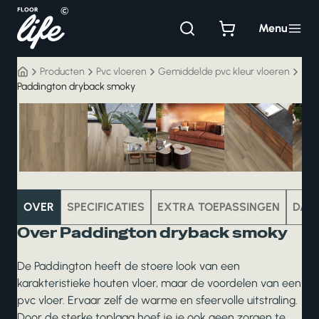
Ga
naar
Menu
de
inhoud
Producten
Pvc vloeren
Gemiddelde pvc kleur vloeren
Paddington dryback smoky
pvc
OVER
SPECIFICATIES
EXTRA TOEPASSINGEN
DAT
Over Paddington dryback smoky
De Paddington heeft de stoere look van een
karakteristieke houten vloer, maar de voordelen van een
pvc vloer. Ervaar zelf de warme en sfeervolle uitstraling.
Door de sterke toplaag hoef je je ook geen zorgen te