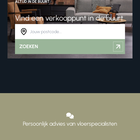
ALTIJD IN DE BUURT
Vind een verkooppunt in de buurt
ZOEKEN
Persoonlijk advies van vloerspecialisten