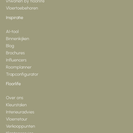
vtwonen by floorlife
Vloertoebehoren
Inspiratie
AI-tool
Binnenkijken
Blog
Brochures
Influencers
Roomplanner
Trapconfigurator
Floorlife
Over ons
Kleurstalen
Interieuradvies
Vloerretour
Verkooppunten