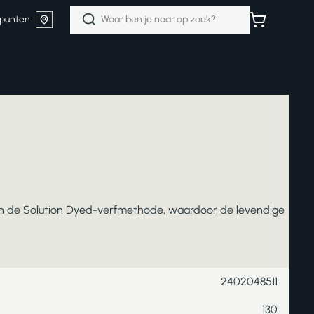
Zoeken
punten
naar:
 van de Solution Dyed-verfmethode, waardoor de levendige
2402048511
130