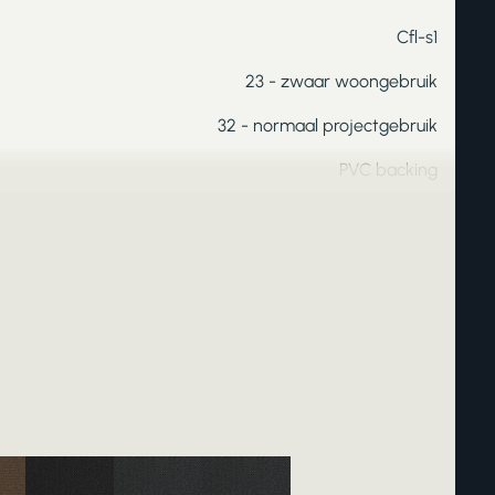
Cfl-s1
23 - zwaar woongebruik
32 - normaal projectgebruik
PVC backing