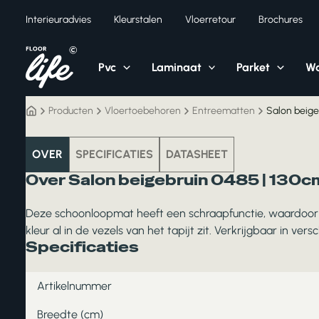
Ga
Interieuradvies
Kleurstalen
Vloerretour
Brochures
naar
de
inhoud
Pvc
Laminaat
Parket
Wa
Producten
Vloertoebehoren
Entreematten
Salon beige
vloertoebehoren
OVER
SPECIFICATIES
DATASHEET
Over Salon beigebruin 0485 | 130cm
Deze schoonloopmat heeft een schraapfunctie, waardoor vu
kleur al in de vezels van het tapijt zit. Verkrijgbaar in vers
Specificaties
Artikelnummer
Breedte (cm)