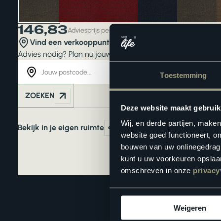
146,83
Adviesprijs per aantal m1
Vind een verkooppunt in de buurt
Advies nodig? Plan nu jouw
interieuradvies
. Liever zelf ki
Toestemming
ZOEKEN
Deze website maakt gebruik
Wij, en derde partijen, make
Bekijk in je eigen ruimte
website goed functioneert, o
bouwen van uw onlinegedrag. D
kunt u uw voorkeuren opslaan
omschreven in onze
privacy
Weigeren