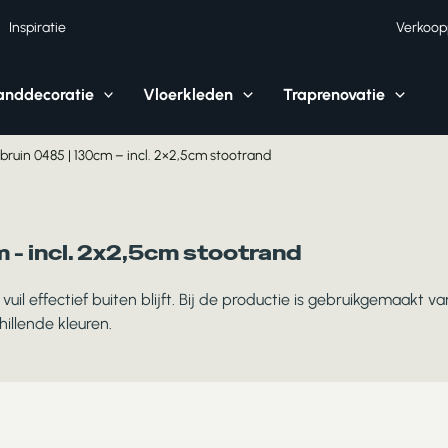
Inspiratie
Verkoop
nddecoratie
Vloerkleden
Traprenovatie
bruin 0485 | 130cm – incl. 2×2,5cm stootrand
 - incl. 2x2,5cm stootrand
il effectief buiten blijft. Bij de productie is gebruikgemaakt
chillende kleuren.