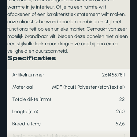
warmte in je interieur. Of je nu een ruimte wilt
afbakenen of een karakteristiek statement wilt maken,
onze akoestische wandpanelen combineren stijl met
functionaliteit op een unieke manier. Gemaakt van zeer
moeilijk brandbaar vilt, bieden deze panelen niet alleen
een stijlvolle look maar dragen ze ook bij aan extra
veiligheid en duurzaamheid.
Specificaties
Artikelnummer
2614557811
Materiaal
MDF (hout) Polyester (stof/textiel)
Totale dikte (mm)
22
Lengte (cm)
260
Breedte (cm)
52,6
Aantal panelen / stuks per pak
1