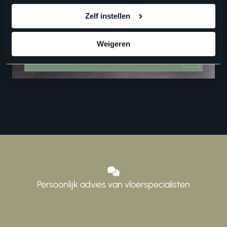
Vind een verkooppunt in de buurt
Zelf instellen
Weigeren
ZOEKEN
Persoonlijk advies van vloerspecialisten