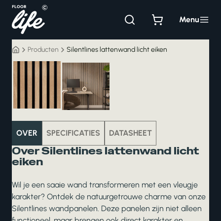
Ga
naar
Menu
de
inhoud
Producten
Silentlines lattenwand licht eiken
wanddecoratie
OVER
SPECIFICATIES
DATASHEET
Over Silentlines lattenwand licht
eiken
Wil je een saaie wand transformeren met een vleugje
karakter? Ontdek de natuurgetrouwe charme van onze
Silentlines wandpanelen. Deze panelen zijn niet alleen
functioneel, maar brengen ook direct karakter en