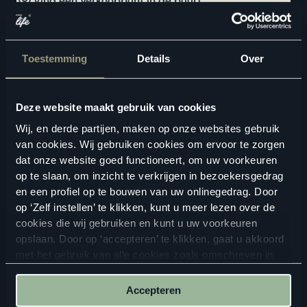
Vind een verkooppunt in de buurt
Advies nodig? Plan nu jouw
interieuradvies
. Liever zelf
kijken? Zoek hieronder jouw dichtstbijzijnde
Floorlife
verkooppunt
.
Toestemming
Details
Over
ZOEKEN
Deze website maakt gebruik van cookies
Wij, en derde partijen, maken op onze websites gebruik
van cookies. Wij gebruiken cookies om ervoor te zorgen
Bekijk in je eigen ruimte
dat onze website goed functioneert, om uw voorkeuren
op te slaan, om inzicht te verkrijgen in bezoekersgedrag
en een profiel op te bouwen van uw onlinegedrag. Door
op ‘Zelf instellen’ te klikken, kunt u meer lezen over de
cookies die wij gebruiken en kunt u uw voorkeuren
opslaan. Door op ‘accepteren’ te klikken, gaat u akkoord
met het gebruik van alle cookies zoals omschreven in
onze
privacyverklaring
.
ALTIJD IN DE BUURT
Accepteren