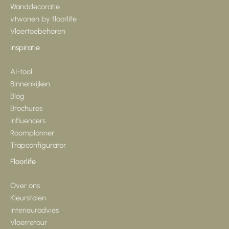
Wanddecoratie
vtwonen by floorlife
Vloertoebehoren
Inspiratie
AI-tool
Binnenkijken
Blog
Brochures
Influencers
Roomplanner
Trapconfigurator
Floorlife
Over ons
Kleurstalen
Interieuradvies
Vloerretour