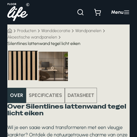
Ga
naar
Menu
de
inhoud
Producten
Wanddecoratie
Wandpanelen
Akoestische wandpanelen
Silentlines lattenwand tegel licht eiken
wanddecoratie
OVER
SPECIFICATIES
DATASHEET
Over Silentlines lattenwand tegel
licht eiken
Wil je een saaie wand transformeren met een vleugje
karakter? Ontdek de natuurgetrouwe charme van onze