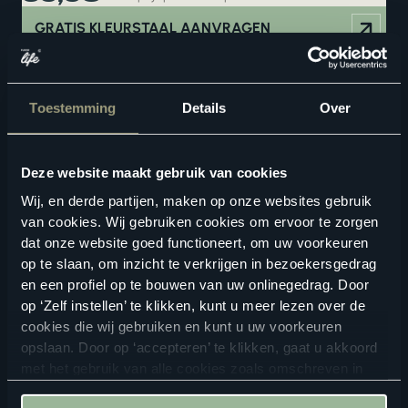
GRATIS KLEURSTAAL AANVRAGEN
Vind een verkooppunt in de buurt
Advies nodig? Plan nu jouw
interieuradvies
. Liever zelf
kijken? Zoek hieronder jouw dichtstbijzijnde
Floorlife
Toestemming
Details
Over
verkooppunt
.
Deze website maakt gebruik van cookies
Wij, en derde partijen, maken op onze websites gebruik
ZOEKEN
van cookies. Wij gebruiken cookies om ervoor te zorgen
dat onze website goed functioneert, om uw voorkeuren
Bekijk in je eigen ruimte
op te slaan, om inzicht te verkrijgen in bezoekersgedrag
en een profiel op te bouwen van uw onlinegedrag. Door
op ‘Zelf instellen’ te klikken, kunt u meer lezen over de
cookies die wij gebruiken en kunt u uw voorkeuren
opslaan. Door op ‘accepteren’ te klikken, gaat u akkoord
met het gebruik van alle cookies zoals omschreven in
onze
privacyverklaring
.