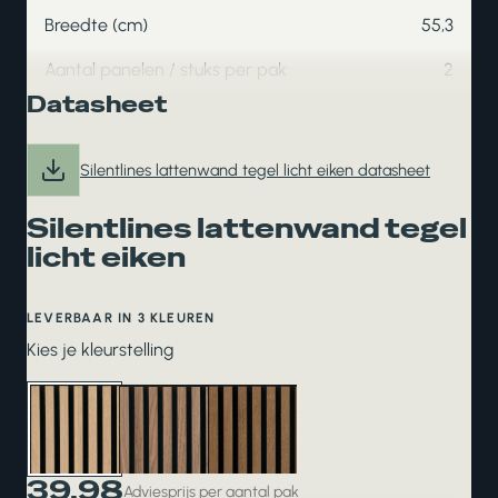
Breedte (cm)
55,3
Aantal panelen / stuks per pak
2
Datasheet
Silentlines lattenwand tegel licht eiken datasheet
Silentlines lattenwand tegel
licht eiken
LEVERBAAR IN 3 KLEUREN
Kies je kleurstelling
39,98
Adviesprijs per aantal pak