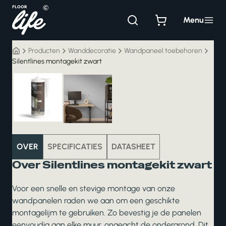
Ga
naar
Menu
de
inhoud
Producten
Wanddecoratie
Wandpaneel toebehoren
Silentlines montagekit zwart
wanddecoratie
OVER
SPECIFICATIES
DATASHEET
Over Silentlines montagekit zwart
Voor een snelle en stevige montage van onze
wandpanelen raden we aan om een geschikte
montagelijm te gebruiken. Zo bevestig je de panelen
eenvoudig aan elke muur, ongeacht de ondergrond. Dit