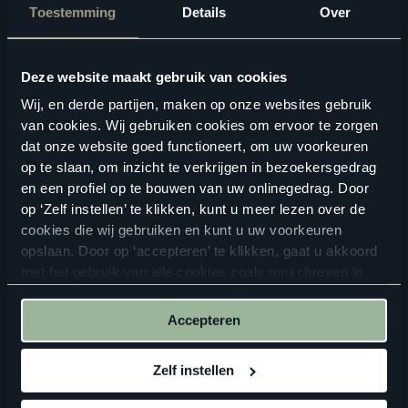
ZOEKEN
Toestemming
Details
Over
Bekijk in je eigen ruimte
Deze website maakt gebruik van cookies
Wij, en derde partijen, maken op onze websites gebruik
van cookies. Wij gebruiken cookies om ervoor te zorgen
dat onze website goed functioneert, om uw voorkeuren
op te slaan, om inzicht te verkrijgen in bezoekersgedrag
en een profiel op te bouwen van uw onlinegedrag. Door
op ‘Zelf instellen’ te klikken, kunt u meer lezen over de
cookies die wij gebruiken en kunt u uw voorkeuren
opslaan. Door op ‘accepteren’ te klikken, gaat u akkoord
ALTIJD IN DE BUURT
met het gebruik van alle cookies zoals omschreven in
onze
privacyverklaring
.
Vind een verkooppunt in de buurt
Accepteren
Zelf instellen
ZOEKEN