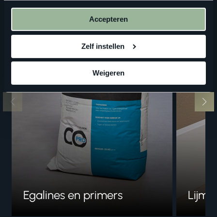
onze
privacyverklaring
.
Accepteren
Zelf instellen
Weigeren
Egalines en primers
Lijme