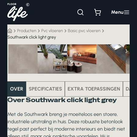
Ga
naar
Menu
de
inhoud
Producten
Pvc vloeren
Basic pvc vloeren
Southwark click light grey
pvc
OVER
SPECIFICATIES
EXTRA TOEPASSINGEN
DAT
Over Southwark click light grey
Met de Southwark breng je moeiteloos een stoere,
industriële uitstraling in huis. Deze robuuste betonlook
tegel past perfect bij moderne interieurs en biedt niet
alleen stijl, maar ook praktische voordelen. Hij is