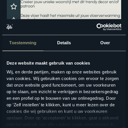
Creëer jouw unieke woonstijl met dit trendy decor en/of
patroon
Deze vloer haalt het maximale uit jouw vloerverwarming
en -koeling
Een waterbestendige vloer voor zorgeloos wooncomfort
Toestemming
Details
Over
Ook verkrijgbaar als complete traprenovatie in hetzelfde
decor
Deze website maakt gebruik van cookies
Wij, en derde partijen, maken op onze websites gebruik
van cookies. Wij gebruiken cookies om ervoor te zorgen
dat onze website goed functioneert, om uw voorkeuren
op te slaan, om inzicht te verkrijgen in bezoekersgedrag
en een profiel op te bouwen van uw onlinegedrag. Door
Geschikte vloertoebehoren
op ‘Zelf instellen’ te klikken, kunt u meer lezen over de
cookies die wij gebruiken en kunt u uw voorkeuren
opslaan. Door op ‘accepteren’ te klikken, gaat u akkoord
met het gebruik van alle cookies zoals omschreven in