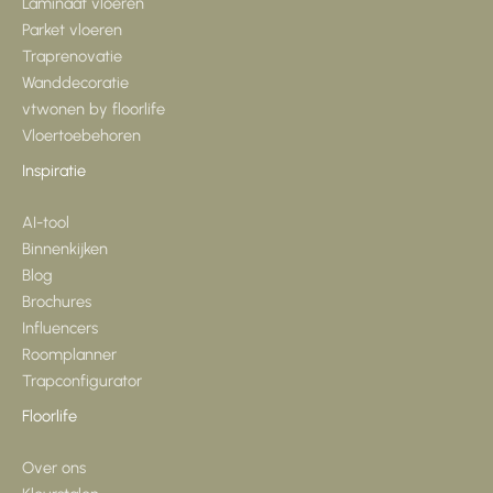
Laminaat vloeren
Parket vloeren
Traprenovatie
Wanddecoratie
vtwonen by floorlife
Vloertoebehoren
Inspiratie
AI-tool
Binnenkijken
Blog
Brochures
Influencers
Roomplanner
Trapconfigurator
Floorlife
Over ons