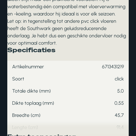
waterbestendig één compatibel met vloerverwarming
en -koeling, waardoor hij ideaal is voor elk seizoen.
Let op: in tegenstelling tot andere pvc click vloeren
heeft de Southwark geen geluidsreducerende
onderlaag. Je hebt dus een geschikte ondervloer nodig
voor optimaal comfort.
Specificaties
Artikelnummer
6713431219
Soort
click
Totale dikte (mm)
5,0
Dikte toplaag (mm)
0,55
Breedte (cm)
45,7
Lengte (cm)
91,4