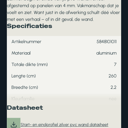
afgestemd op panelen van 4 mm. Vakmanschap dat je
voelt en ziet. Want juist in de afwerking schuilt déé vloer
met een verhaal – of in dit geval, de wand.
Specificaties
Artikelnummer
5848101011
Materiaal
aluminium
Totale dikte (mm)
7
Lengte (cm)
260
Breedte (cm)
2,2
Kleurfamilie
nee
Datasheet
Start- en eindprofiel zilver pvc wand datasheet