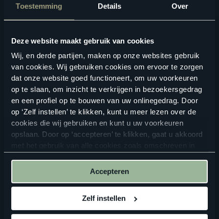
ZOEKEN
Toestemming
Details
Over
Bekijk in je eigen ruimte
Deze website maakt gebruik van cookies
Wij, en derde partijen, maken op onze websites gebruik
van cookies. Wij gebruiken cookies om ervoor te zorgen
dat onze website goed functioneert, om uw voorkeuren
op te slaan, om inzicht te verkrijgen in bezoekersgedrag
en een profiel op te bouwen van uw onlinegedrag. Door
op ‘Zelf instellen’ te klikken, kunt u meer lezen over de
cookies die wij gebruiken en kunt u uw voorkeuren
opslaan. Door op ‘accepteren’ te klikken, gaat u akkoord
ALTIJD IN DE BUURT
met het gebruik van alle cookies zoals omschreven in
Vind een verkooppunt in de buurt
onze
privacyverklaring
.
Accepteren
Zelf instellen
ZOEKEN