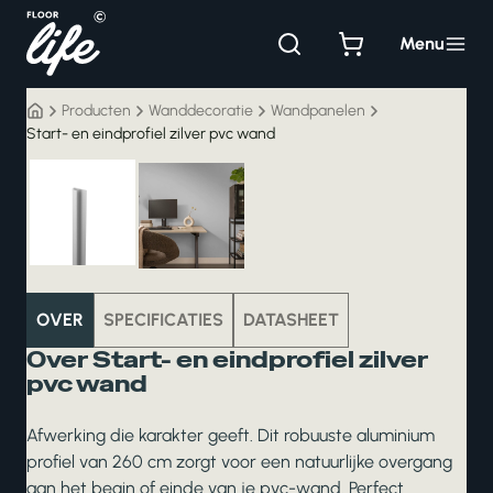
Ga
naar
Menu
de
inhoud
Producten
Wanddecoratie
Wandpanelen
Start- en eindprofiel zilver pvc wand
wanddecoratie
OVER
SPECIFICATIES
DATASHEET
Over Start- en eindprofiel zilver
pvc wand
Afwerking die karakter geeft. Dit robuuste aluminium
profiel van 260 cm zorgt voor een natuurlijke overgang
aan het begin of einde van je pvc-wand. Perfect