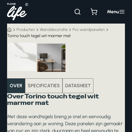
Ga
naar
Menu
de
inhoud
Producten
Wanddecoratie
Pvc wandpanelen
Torino touch tegel wit marmer mat
wanddecoratie
OVER
SPECIFICATIES
DATASHEET
Over Torino touch tegel wit
marmer mat
Met deze wandtegels breng je snel en eenvoudig
verandering aan je woning. Deze panelen zijn gemaakt
van pvc en zijn sterk, duurzaam en heel eenvoudig te