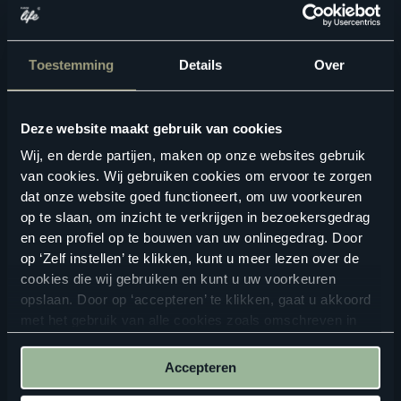
kijken? Zoek hieronder jouw dichtstbijzijnde
Floorlife
verkooppunt
.
Toestemming
Details
Over
ZOEKEN
Deze website maakt gebruik van cookies
Wij, en derde partijen, maken op onze websites gebruik
Bekijk in je eigen ruimte
van cookies. Wij gebruiken cookies om ervoor te zorgen
dat onze website goed functioneert, om uw voorkeuren
op te slaan, om inzicht te verkrijgen in bezoekersgedrag
en een profiel op te bouwen van uw onlinegedrag. Door
op ‘Zelf instellen’ te klikken, kunt u meer lezen over de
cookies die wij gebruiken en kunt u uw voorkeuren
opslaan. Door op ‘accepteren’ te klikken, gaat u akkoord
met het gebruik van alle cookies zoals omschreven in
onze
privacyverklaring
.
ALTIJD IN DE BUURT
Accepteren
Vind een verkooppunt in de buurt