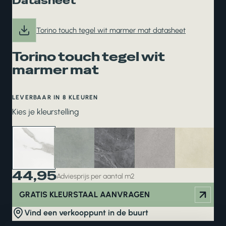
Datasheet
Torino touch tegel wit marmer mat datasheet
Torino touch tegel wit
marmer mat
LEVERBAAR IN 8 KLEUREN
Kies je kleurstelling
44,95
Adviesprijs per aantal m2
GRATIS KLEURSTAAL AANVRAGEN
Vind een verkooppunt in de buurt
Advies nodig? Plan nu jouw
interieuradvies
. Liever zelf