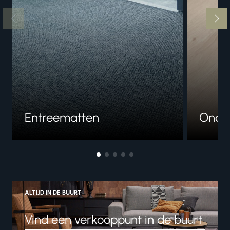
Entreematten
Onde
ALTIJD IN DE BUURT
Vind een verkooppunt in de buurt