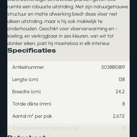
ruimte een robuuste uitstraling. Met zijn natuurgetrouwe
structuur en matte afwerking biedt deze vloer niet
alleen uitstraling, maar is hij ook makkelijk te
onderhouden. Geschikt voor vloerverwarming en -
koeling, en verkrijgbaar in zes kleuren, van wit tot
donker eiken, past hij moeiteloos in elk interieur.
Specificaties
Artikelnummer
5038810819
Lengte (cm)
138
Breedte (cm)
24,2
Totale dikte (mm)
8
Aantal m² per pak
2,672
Aantal panelen / stuks per pak
8