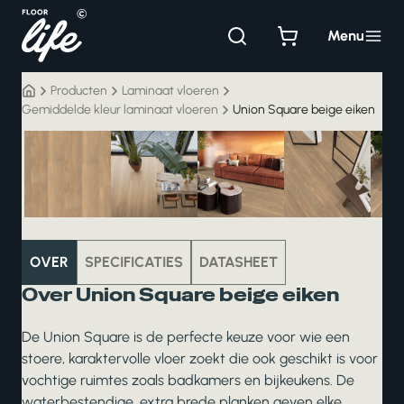
Ga
naar
Menu
de
inhoud
Producten
Laminaat vloeren
Gemiddelde kleur laminaat vloeren
Union Square beige eiken
laminaat
OVER
SPECIFICATIES
DATASHEET
Over Union Square beige eiken
De Union Square is de perfecte keuze voor wie een
stoere, karaktervolle vloer zoekt die ook geschikt is voor
vochtige ruimtes zoals badkamers en bijkeukens. De
waterbestendige, extra brede planken geven elke