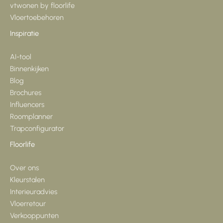
vtwonen by floorlife
Vloertoebehoren
Inspiratie
AI-tool
Binnenkijken
Blog
Brochures
Influencers
Roomplanner
Trapconfigurator
Floorlife
Over ons
Kleurstalen
Interieuradvies
Vloerretour
Verkooppunten