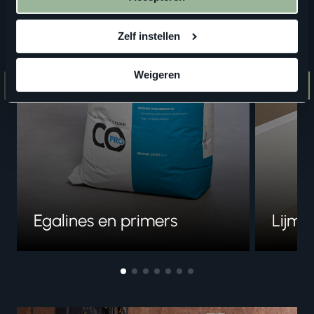
Zelf instellen
Weigeren
Egalines en primers
Lijme