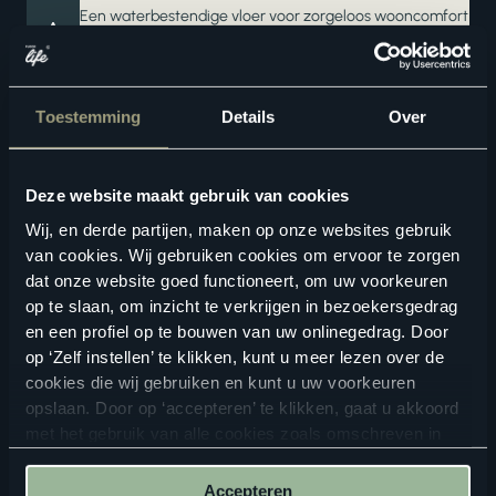
Een waterbestendige vloer voor zorgeloos wooncomfort
Ook verkrijgbaar als complete traprenovatie in hetzelfde
decor
Toestemming
Details
Over
Deze website maakt gebruik van cookies
Wij, en derde partijen, maken op onze websites gebruik
van cookies. Wij gebruiken cookies om ervoor te zorgen
dat onze website goed functioneert, om uw voorkeuren
Geschikte vloertoebehoren
op te slaan, om inzicht te verkrijgen in bezoekersgedrag
en een profiel op te bouwen van uw onlinegedrag. Door
op ‘Zelf instellen’ te klikken, kunt u meer lezen over de
cookies die wij gebruiken en kunt u uw voorkeuren
opslaan. Door op ‘accepteren’ te klikken, gaat u akkoord
met het gebruik van alle cookies zoals omschreven in
onze
privacyverklaring
.
Accepteren