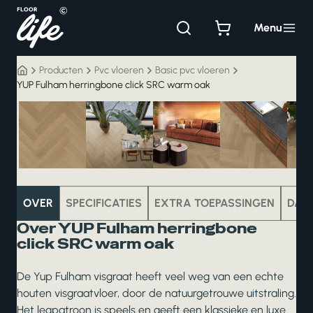
Ga
naar
Menu
de
inhoud
Producten
Pvc vloeren
Basic pvc vloeren
YUP Fulham herringbone click SRC warm oak
pvc
OVER
SPECIFICATIES
EXTRA TOEPASSINGEN
DAT
Over YUP Fulham herringbone
click SRC warm oak
De Yup Fulham visgraat heeft veel weg van een echte
houten visgraatvloer, door de natuurgetrouwe uitstraling.
Het legpatroon is speels en geeft een klassieke en luxe