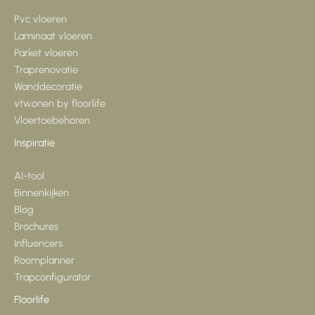
Pvc vloeren
Laminaat vloeren
Parket vloeren
Traprenovatie
Wanddecoratie
vtwonen by floorlife
Vloertoebehoren
Inspiratie
AI-tool
Binnenkijken
Blog
Brochures
Influencers
Roomplanner
Trapconfigurator
Floorlife