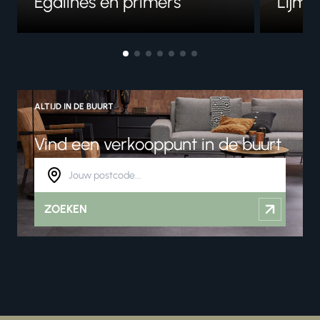
Egalines en primers
Lijme
ALTIJD IN DE BUURT
Vind een verkooppunt in de buurt
ZOEKEN