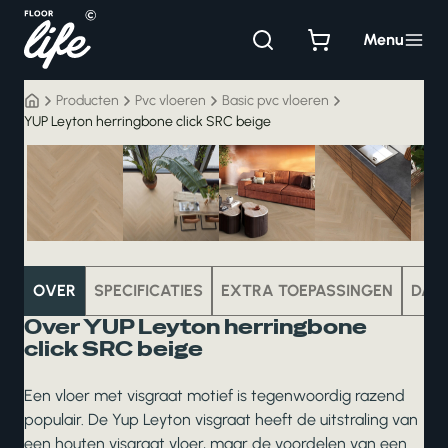
Ga
naar
Menu
de
inhoud
Producten
Pvc vloeren
Basic pvc vloeren
YUP Leyton herringbone click SRC beige
pvc
OVER
SPECIFICATIES
EXTRA TOEPASSINGEN
DAT
Over YUP Leyton herringbone
click SRC beige
Een vloer met visgraat motief is tegenwoordig razend
populair. De Yup Leyton visgraat heeft de uitstraling van
een houten visgraat vloer, maar de voordelen van een