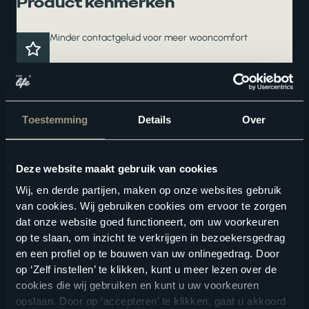
Product kenmerken
Minder contactgeluid voor meer wooncomfort
Deze vloer haalt het maximale uit jouw vloerverwarming
en -koeling
Een waterbestendige vloer voor zorgeloos wooncomfort
Toestemming
Details
Over
Ook verkrijgbaar als complete traprenovatie in hetzelfde
decor
Deze website maakt gebruik van cookies
Wij, en derde partijen, maken op onze websites gebruik
van cookies. Wij gebruiken cookies om ervoor te zorgen
dat onze website goed functioneert, om uw voorkeuren
op te slaan, om inzicht te verkrijgen in bezoekersgedrag
en een profiel op te bouwen van uw onlinegedrag. Door
op ‘Zelf instellen’ te klikken, kunt u meer lezen over de
Geschikte vloertoebehoren
cookies die wij gebruiken en kunt u uw voorkeuren
opslaan. Door op ‘accepteren’ te klikken, gaat u akkoord