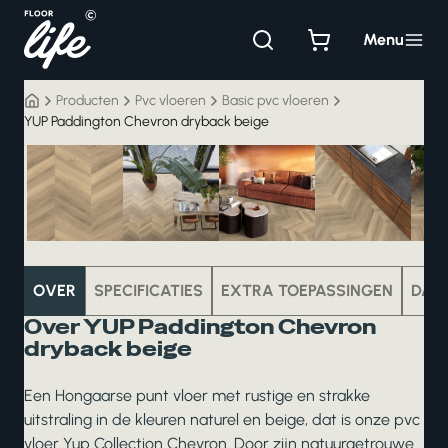
Ga
naar
Menu
de
inhoud
Producten
Pvc vloeren
Basic pvc vloeren
YUP Paddington Chevron dryback beige
pvc
OVER
SPECIFICATIES
EXTRA TOEPASSINGEN
DAT
Over YUP Paddington Chevron
dryback beige
Een Hongaarse punt vloer met rustige en strakke
uitstraling in de kleuren naturel en beige, dat is onze pvc
vloer Yup Collection Chevron. Door zijn natuurgetrouwe