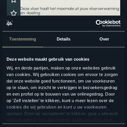
Deze vloer haalt het maximale uit jouw vloerverwarming
en -koeling
Een waterbestendige vloer voor zorgeloos wooncomfort
Ook verkrijgbaar als complete traprenovatie in hetzelfde
Toestemming
Details
Over
decor
Deze website maakt gebruik van cookies
Wij, en derde partijen, maken op onze websites gebruik
van cookies. Wij gebruiken cookies om ervoor te zorgen
dat onze website goed functioneert, om uw voorkeuren
op te slaan, om inzicht te verkrijgen in bezoekersgedrag
en een profiel op te bouwen van uw onlinegedrag. Door
Geschikte vloertoebehoren
op ‘Zelf instellen’ te klikken, kunt u meer lezen over de
cookies die wij gebruiken en kunt u uw voorkeuren
opslaan. Door op ‘accepteren’ te klikken, gaat u akkoord
met het gebruik van alle cookies zoals omschreven in
onze
privacyverklaring
.