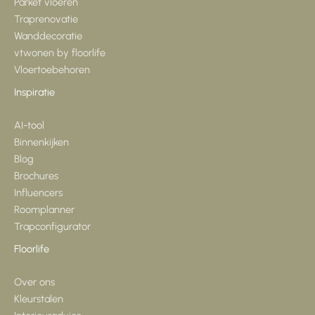
Parket vloeren
Traprenovatie
Wanddecoratie
vtwonen by floorlife
Vloertoebehoren
Inspiratie
AI-tool
Binnenkijken
Blog
Brochures
Influencers
Roomplanner
Trapconfigurator
Floorlife
Over ons
Kleurstalen