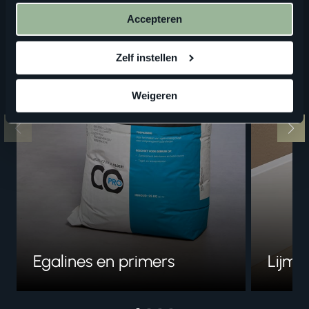
Accepteren
Zelf instellen
Weigeren
Egalines en primers
Lijme