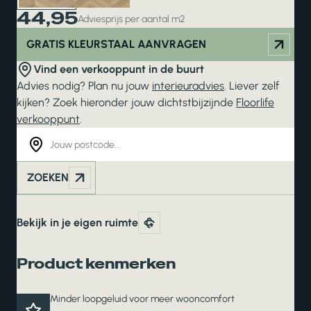
44,95
Adviesprijs per aantal m2
GRATIS KLEURSTAAL AANVRAGEN
Vind een verkooppunt in de buurt
Advies nodig? Plan nu jouw
interieuradvies
. Liever zelf
kijken? Zoek hieronder jouw dichtstbijzijnde
Floorlife
verkooppunt
.
ZOEKEN
Bekijk in je eigen ruimte
Product kenmerken
Minder loopgeluid voor meer wooncomfort