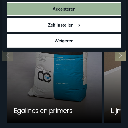
onze
privacyverklaring
.
Accepteren
Zelf instellen
Weigeren
Egalines en primers
Lijme