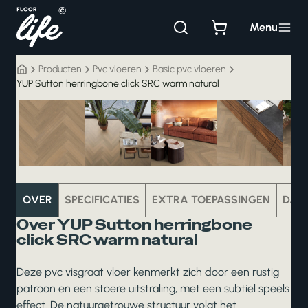
Ga
naar
Menu
de
inhoud
Producten
Pvc vloeren
Basic pvc vloeren
YUP Sutton herringbone click SRC warm natural
pvc
OVER
SPECIFICATIES
EXTRA TOEPASSINGEN
DAT
Over YUP Sutton herringbone
click SRC warm natural
Deze pvc visgraat vloer kenmerkt zich door een rustig
patroon en een stoere uitstraling, met een subtiel speels
effect. De natuurgetrouwe structuur volgt het