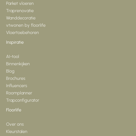
Parket vloeren
Traprenovatie
Wanddecoratie
vtwonen by floorlife
Vloertoebehoren
Inspiratie
AI-tool
Binnenkijken
Blog
Brochures
Influencers
Roomplanner
Trapconfigurator
Floorlife
Over ons
Kleurstalen