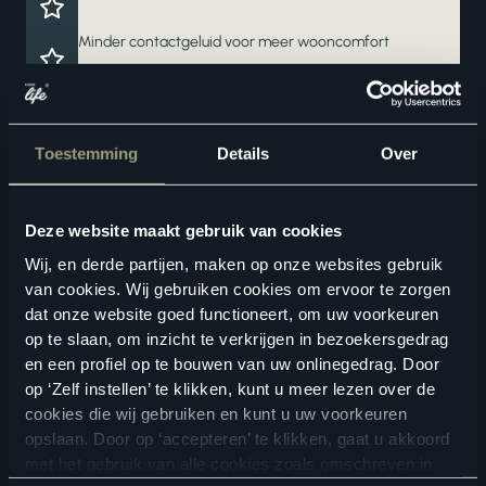
Minder contactgeluid voor meer wooncomfort
Deze vloer haalt het maximale uit jouw vloerverwarming
en -koeling
Een waterbestendige vloer voor zorgeloos wooncomfort
Toestemming
Details
Over
Deze website maakt gebruik van cookies
Wij, en derde partijen, maken op onze websites gebruik
van cookies. Wij gebruiken cookies om ervoor te zorgen
dat onze website goed functioneert, om uw voorkeuren
op te slaan, om inzicht te verkrijgen in bezoekersgedrag
en een profiel op te bouwen van uw onlinegedrag. Door
Geschikte vloertoebehoren
op ‘Zelf instellen’ te klikken, kunt u meer lezen over de
cookies die wij gebruiken en kunt u uw voorkeuren
opslaan. Door op ‘accepteren’ te klikken, gaat u akkoord
met het gebruik van alle cookies zoals omschreven in