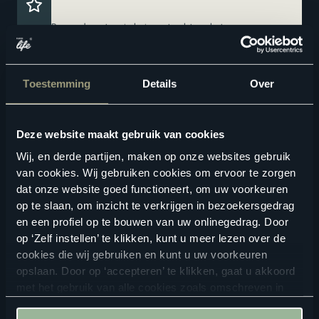
Breng de natuur in huis met echt parket
Vermindert loopgeluid voor extra comfort
Toestemming
Details
Over
Deze website maakt gebruik van cookies
Wij, en derde partijen, maken op onze websites gebruik
van cookies. Wij gebruiken cookies om ervoor te zorgen
dat onze website goed functioneert, om uw voorkeuren
op te slaan, om inzicht te verkrijgen in bezoekersgedrag
Geschikte vloertoebehoren
en een profiel op te bouwen van uw onlinegedrag. Door
op ‘Zelf instellen’ te klikken, kunt u meer lezen over de
cookies die wij gebruiken en kunt u uw voorkeuren
opslaan. Door op ‘accepteren’ te klikken, gaat u akkoord
met het gebruik van alle cookies zoals omschreven in
onze
privacyverklaring
.