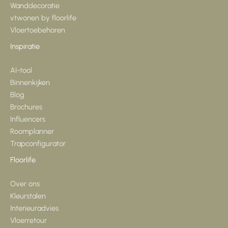
Wanddecoratie
vtwonen by floorlife
Vloertoebehoren
Inspiratie
AI-tool
Binnenkijken
Blog
Brochures
Influencers
Roomplanner
Trapconfigurator
Floorlife
Over ons
Kleurstalen
Interieuradvies
Vloerretour