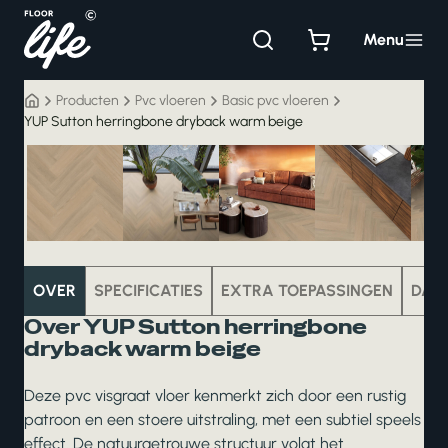
Ga
naar
Menu
de
inhoud
Producten
Pvc vloeren
Basic pvc vloeren
YUP Sutton herringbone dryback warm beige
pvc
OVER
SPECIFICATIES
EXTRA TOEPASSINGEN
DAT
Over YUP Sutton herringbone
dryback warm beige
Deze pvc visgraat vloer kenmerkt zich door een rustig
patroon en een stoere uitstraling, met een subtiel speels
effect. De natuurgetrouwe structuur volgt het