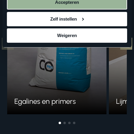
Accepteren
Zelf instellen
Weigeren
Egalines en primers
Lijme