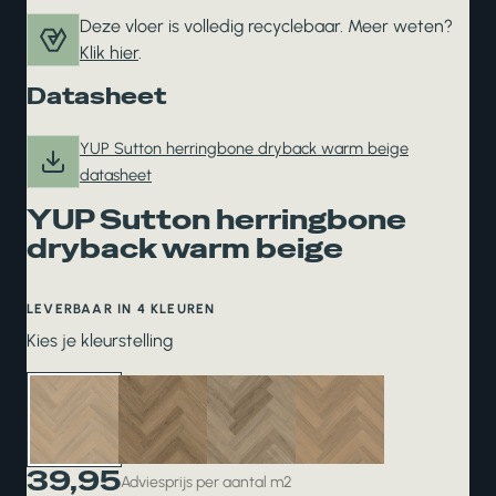
Deze vloer is volledig recyclebaar. Meer weten?
Klik hier
.
Datasheet
YUP Sutton herringbone dryback warm beige
datasheet
YUP Sutton herringbone
dryback warm beige
LEVERBAAR IN 4 KLEUREN
Kies je kleurstelling
39,95
Adviesprijs per aantal m2