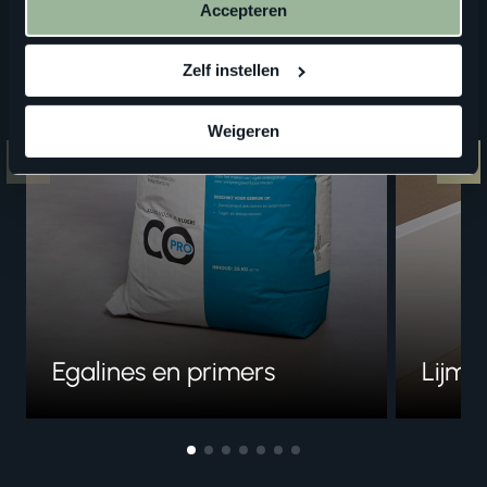
Accepteren
Zelf instellen
Weigeren
Egalines en primers
Lijme