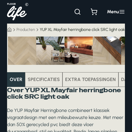
Ga
naar
Menu
de
inhoud
Producten
YUP XL Mayfair herringbone click SRC light oak
pvc
OVER
SPECIFICATIES
EXTRA TOEPASSINGEN
DAT
Over YUP XL Mayfair herringbone
click SRC light oak
De YUP Mayfair Herringbone combineert klassiek
visgraatdesign met een milieubewuste keuze. Met meer
dan 50% gerecycled pvc biedt deze vloer
duurzaamheid, stijl en kwaliteit. Brede, lange planken