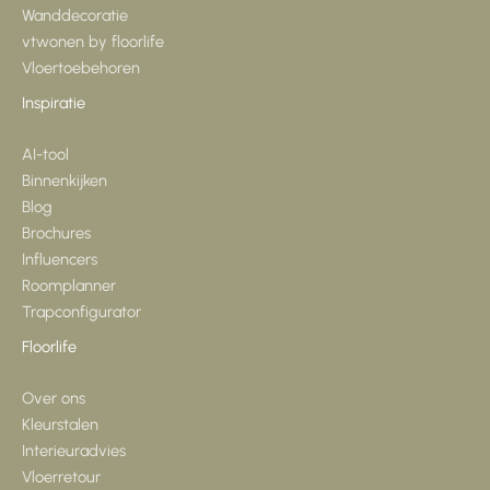
Wanddecoratie
vtwonen by floorlife
Vloertoebehoren
Inspiratie
AI-tool
Binnenkijken
Blog
Brochures
Influencers
Roomplanner
Trapconfigurator
Floorlife
Over ons
Kleurstalen
Interieuradvies
Vloerretour