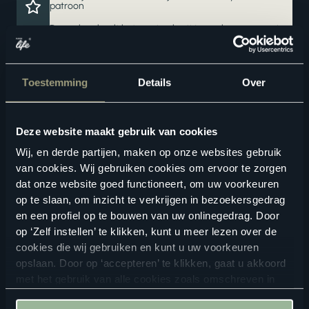
patroon
Deze vloer haalt het maximale uit jouw vloerverwarming
en -koeling
Een waterbestendige vloer voor zorgeloos wooncomfort
Toestemming
Details
Over
Deze website maakt gebruik van cookies
Wij, en derde partijen, maken op onze websites gebruik
van cookies. Wij gebruiken cookies om ervoor te zorgen
dat onze website goed functioneert, om uw voorkeuren
op te slaan, om inzicht te verkrijgen in bezoekersgedrag
Geschikte vloertoebehoren
en een profiel op te bouwen van uw onlinegedrag. Door
op ‘Zelf instellen’ te klikken, kunt u meer lezen over de
cookies die wij gebruiken en kunt u uw voorkeuren
opslaan. Door op ‘accepteren’ te klikken, gaat u akkoord
met het gebruik van alle cookies zoals omschreven in
onze
privacyverklaring
.