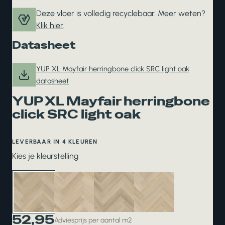
Deze vloer is volledig recyclebaar. Meer weten?
Klik hier
.
Datasheet
YUP XL Mayfair herringbone click SRC light oak
datasheet
YUP XL Mayfair herringbone
click SRC light oak
LEVERBAAR IN 4 KLEUREN
Kies je kleurstelling
52,95
Adviesprijs per aantal m2