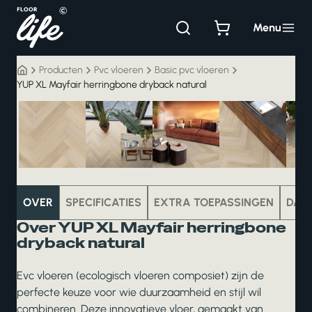
Ga
naar
Menu
de
inhoud
Producten
Pvc vloeren
Basic pvc vloeren
YUP XL Mayfair herringbone dryback natural
pvc
OVER
SPECIFICATIES
EXTRA TOEPASSINGEN
DAT
Over YUP XL Mayfair herringbone
dryback natural
Evc vloeren (ecologisch vloeren composiet) zijn de
perfecte keuze voor wie duurzaamheid en stijl wil
combineren. Deze innovatieve vloer, gemaakt van