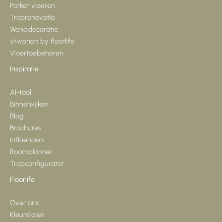
Parket vloeren
Traprenovatie
Wanddecoratie
vtwonen by floorlife
Vloertoebehoren
Inspiratie
AI-tool
Binnenkijken
Blog
Brochures
Influencers
Roomplanner
Trapconfigurator
Floorlife
Over ons
Kleurstalen