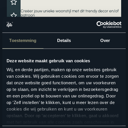
Creëer jouw unieke woonstijl met dit trendy decor en/of
patroon
Deze vloer haalt het maximale uit jouw vloerverwarming
en -koeling
Een waterbestendige vloer voor zorgeloos wooncomfort
Toestemming
Details
Over
Deze website maakt gebruik van cookies
Wij, en derde partijen, maken op onze websites gebruik
van cookies. Wij gebruiken cookies om ervoor te zorgen
dat onze website goed functioneert, om uw voorkeuren
op te slaan, om inzicht te verkrijgen in bezoekersgedrag
en een profiel op te bouwen van uw onlinegedrag. Door
Geschikte vloertoebehoren
op ‘Zelf instellen’ te klikken, kunt u meer lezen over de
cookies die wij gebruiken en kunt u uw voorkeuren
opslaan. Door op ‘accepteren’ te klikken, gaat u akkoord
met het gebruik van alle cookies zoals omschreven in