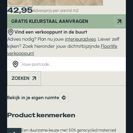
42,95
Adviesprijs per aantal m2
GRATIS KLEURSTAAL AANVRAGEN
Vind een verkooppunt in de buurt
Advies nodig? Plan nu jouw
interieuradvies
. Liever zelf
kijken? Zoek hieronder jouw dichtstbijzijnde
Floorlife
verkooppunt
.
ZOEKEN
Bekijk in je eigen ruimte
Product kenmerken
Een duurzame keuze met 50% gerecycled materiaal