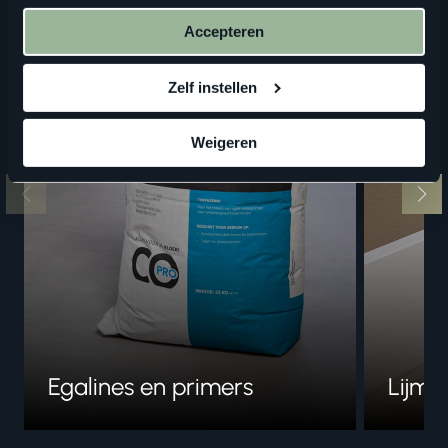
onze
privacyverklaring
.
Accepteren
Zelf instellen
Weigeren
Egalines en primers
Lijme