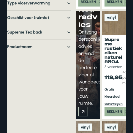
inte
BEKIJKEN
BEKIJKEN
Type vloerverwarming
rieu
radv
vinyl
Geschikt voor (ruimte)
ies
Ontvang
Supreme Tex back
persoonlijk
Supre
me
advies
Productnaam
rustiek
eiken
en vind
naturel
de
5804
perfecte
5 varianten
Adviesp
vloer of
119,95
per aa
wanddecoratie
m1
voor
Gratis
jouw
kleurstaal
ruimte.
aanvragen
BEKIJKEN
vinyl
vinyl