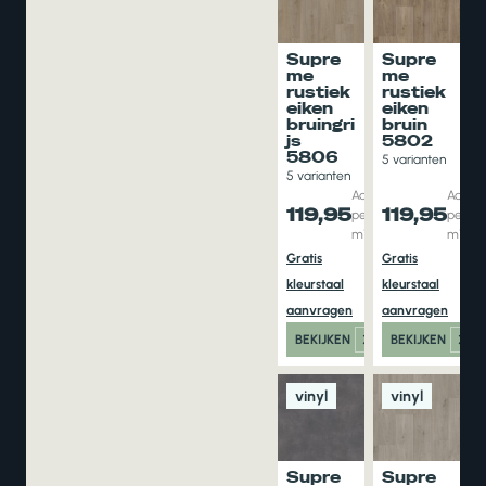
Supre
Supre
me
me
rustiek
rustiek
eiken
eiken
bruingri
bruin
js
5802
5806
5 varianten
5 varianten
Adviesprijs
Adviesp
119,95
119,95
per aantal
per aa
m1
m1
Gratis
Gratis
kleurstaal
kleurstaal
aanvragen
aanvragen
BEKIJKEN
BEKIJKEN
vinyl
vinyl
Supre
Supre