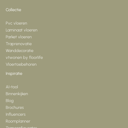
Collectie
Pvc vloeren
Laminaat vloeren
Parket vloeren
Traprenovatie
Wanddecoratie
vtwonen by floorlife
Vloertoebehoren
Inspiratie
AI-tool
Binnenkijken
Blog
Brochures
Influencers
Roomplanner
Trapconfigurator