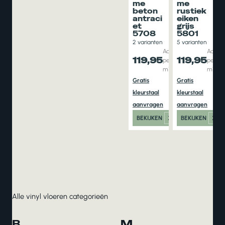
me
me
beton
rustiek
antraci
eiken
et
grijs
5708
5801
2 varianten
5 varianten
Adviesprijs
Adviesp
119,95
119,95
per aantal
per aa
m1
m1
Gratis
Gratis
kleurstaal
kleurstaal
aanvragen
aanvragen
BEKIJKEN
BEKIJKEN
Alle vinyl vloeren categorieën
B
M