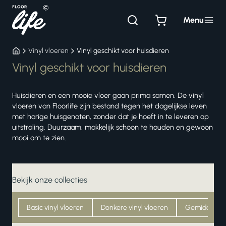
Ga
naar
Menu
de
inhoud
Vinyl vloeren
Vinyl geschikt voor huisdieren
Vinyl geschikt voor huisdieren
Huisdieren en een mooie vloer gaan prima samen. De vinyl
vloeren van Floorlife zijn bestand tegen het dagelijkse leven
met harige huisgenoten, zonder dat je hoeft in te leveren op
uitstraling. Duurzaam, makkelijk schoon te houden en gewoon
mooi om te zien.
Bekijk onze collecties
Basic vinyl vloeren
Donkere vinyl vloeren
Gemiddelde k