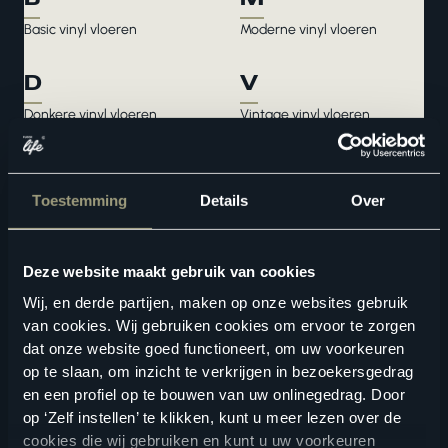
Basic vinyl vloeren
Moderne vinyl vloeren
D
V
Donkere vinyl vloeren
Vintage vinyl vloeren
Vinyl geschikt voor huisdieren
Vinyl geschikt voor winkels en
G
kantoren
Vinyl vloeren voor je
Gemiddelde kleur vinyl
Toestemming
Details
Over
eetkamer
vinyl vloeren voor je hal
I
Vinyl vloeren voor je keuken
Deze website maakt gebruik van cookies
Vinyl vloeren voor je
Industriële vinyl vloeren
Wij, en derde partijen, maken op onze websites gebruik
slaapkamer
Vinyl vloeren voor je
van cookies. Wij gebruiken cookies om ervoor te zorgen
K
woonkamer
dat onze website goed functioneert, om uw voorkeuren
Klassieke vinyl vloeren
op te slaan, om inzicht te verkrijgen in bezoekersgedrag
en een profiel op te bouwen van uw onlinegedrag. Door
op ‘Zelf instellen’ te klikken, kunt u meer lezen over de
L
cookies die wij gebruiken en kunt u uw voorkeuren