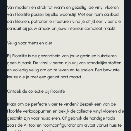
Van
modern
en
strak
tot
warm
en
gezellig
, de vinyl vloeren
van Floorlife passen bij elke woonstijl. Met een ruim aanbod
aan kleuren, patronen en texturen vind je altijd een vloer die
aansluit bij jouw smaak en jouw interieur compleet maakt.
Veilig voor mens en dier
Bij Floorlife is de gezondheid van jouw gezin en huisdieren
geen bijzaak. De vinyl vloeren zijn vrij van schadelijke stoffen
en volledig veilig om op te leven en te spelen. Een bewuste
keuze die je met een gerust hart maakt.
Ontdek de collectie bij Floorlife
Klaar om de perfecte vloer te vinden? Bezoek een van de
Floorlife
verkooppunten
en bekijk de collectie vinyl vloeren die
geschikt zijn voor huisdieren. Of gebruik de handige tools
zoals de
AI tool
en
roomconfigurator
om alvast vanuit huis te