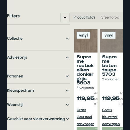
Filters
Productfoto's
Sfeerfoto's
vinyl
vinyl
Collectie
Supre
Supre
Adviesprijs
me
me
rustiek
beton
eiken
taupe
donker
5703
Patronen
grijs
2 varianten
5803
5 varianten
Kleurspectrum
Adviesprijs
Adviesp
119,95
119,95
per aantal
per aa
m1
m1
Woonstijl
Per
Gratis
Gratis
soo
kleurstaal
kleurstaal
Geschikt voor vloerverwarming
nlijk
aanvragen
aanvragen