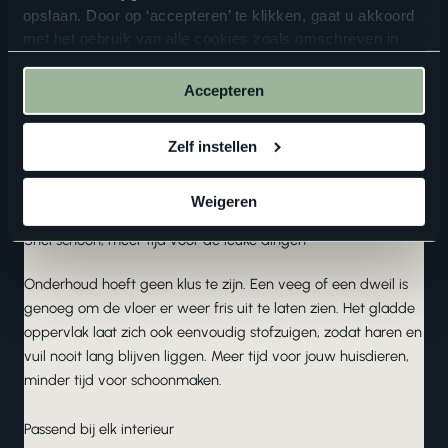
Landelijke vinyl vloeren
opslaan. Door op ‘accepteren’ te klikken, gaat u akkoord
Lichte vinyl vloeren
met het gebruik van alle cookies zoals omschreven in
Bestand tegen krabben, vlekken en alle speelsheid
onze
privacyverklaring
.
Accepteren
De
vinyl vloeren
van Floorlife zijn gebouwd voor gebruik.
Veerkrachtig materiaal zorgt ervoor dat krassen, vlekken en
andere ongelukjes geen kans krijgen. Of jouw kat nu zijn
Zelf instellen
nagels slijpt of de hond nat binnenkomt, de vloer houdt het
moeiteloos bij.
Weigeren
Snel schoon, meer tijd voor de leuke dingen
Onderhoud hoeft geen klus te zijn. Een veeg of een dweil is
genoeg om de vloer er weer fris uit te laten zien. Het gladde
oppervlak laat zich ook eenvoudig stofzuigen, zodat haren en
vuil nooit lang blijven liggen. Meer tijd voor jouw huisdieren,
minder tijd voor schoonmaken.
Passend bij elk interieur