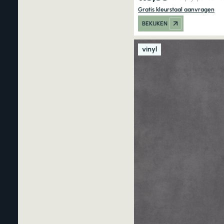
Gratis kleurstaal aanvragen
BEKIJKEN
vinyl