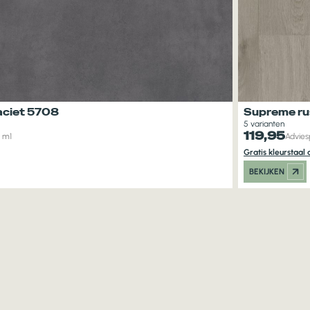
aciet 5708
Supreme rus
5 varianten
119,95
l m1
Advies
Gratis kleurstaa
BEKIJKEN