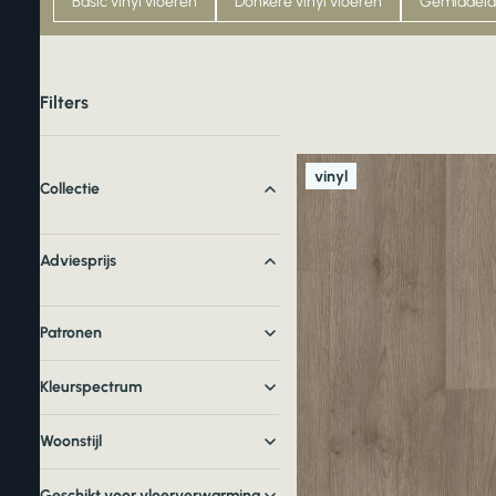
Basic vinyl vloeren
Donkere vinyl vloeren
Gemiddelde
Filters
vinyl
Collectie
Adviesprijs
Patronen
Kleurspectrum
Woonstijl
Geschikt voor vloerverwarming