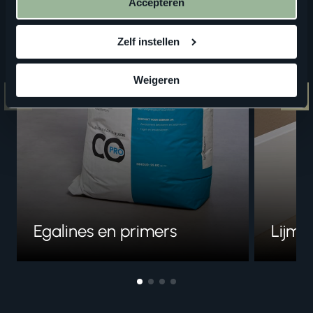
Accepteren
Zelf instellen
Weigeren
Egalines en primers
Lijme