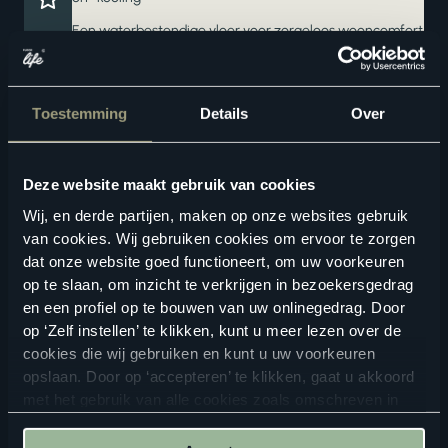
Een waterbestendige vloer voor zorgeloos wooncomfort
Ook verkrijgbaar als complete traprenovatie in hetzelfde
decor
Toestemming
Details
Over
Deze website maakt gebruik van cookies
Wij, en derde partijen, maken op onze websites gebruik
van cookies. Wij gebruiken cookies om ervoor te zorgen
dat onze website goed functioneert, om uw voorkeuren
op te slaan, om inzicht te verkrijgen in bezoekersgedrag
Geschikte vloertoebehoren
en een profiel op te bouwen van uw onlinegedrag. Door
op ‘Zelf instellen’ te klikken, kunt u meer lezen over de
cookies die wij gebruiken en kunt u uw voorkeuren
opslaan. Door op ‘accepteren’ te klikken, gaat u akkoord
met het gebruik van alle cookies zoals omschreven in
onze
privacyverklaring
.