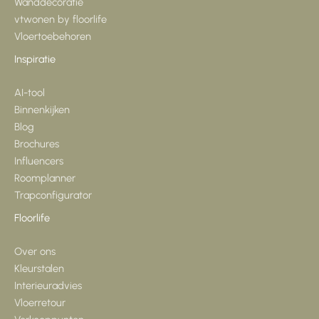
Wanddecoratie
vtwonen by floorlife
Vloertoebehoren
Inspiratie
AI-tool
Binnenkijken
Blog
Brochures
Influencers
Roomplanner
Trapconfigurator
Floorlife
Over ons
Kleurstalen
Interieuradvies
Vloerretour