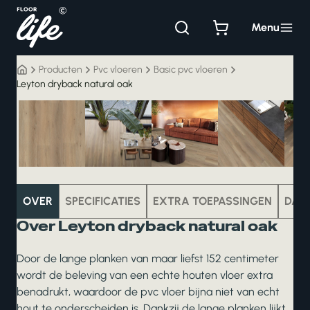
Ga
naar
Menu
de
inhoud
Producten
Pvc vloeren
Basic pvc vloeren
Leyton dryback natural oak
pvc
OVER
SPECIFICATIES
EXTRA TOEPASSINGEN
DAT
Over Leyton dryback natural oak
Door de lange planken van maar liefst 152 centimeter
wordt de beleving van een echte houten vloer extra
benadrukt, waardoor de pvc vloer bijna niet van echt
hout te onderscheiden is. Dankzij de lange planken lijkt