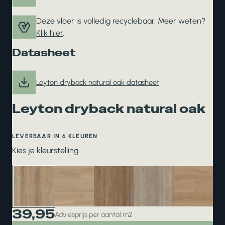
Deze vloer is volledig recyclebaar. Meer weten?
Klik hier
.
Datasheet
Leyton dryback natural oak datasheet
Leyton dryback natural oak
LEVERBAAR IN 6 KLEUREN
Kies je kleurstelling
39,95
Adviesprijs per aantal m2