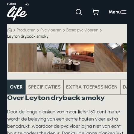
Ga
naar
Menu
de
inhoud
Producten
Pvc vloeren
Basic pvc vloeren
Leyton dryback smoky
pvc
OVER
SPECIFICATIES
EXTRA TOEPASSINGEN
DAT
Over Leyton dryback smoky
Door de lange planken van maar liefst 152 centimeter
wordt de beleving van een echte houten vloer extra
benadrukt, waardoor de pvc vloer bijna niet van echt
hout te onderscheiden is. Dankzij de lange planken lijkt