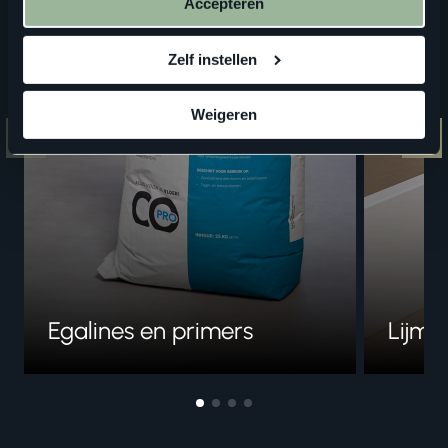
Accepteren
Zelf instellen
Weigeren
Egalines en primers
Lijme