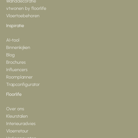
Wanddecoratie
vtwonen by floorlife
Vloertoebehoren
Inspiratie
AI-tool
Binnenkijken
Blog
Brochures
Influencers
Roomplanner
Trapconfigurator
Floorlife
Over ons
Kleurstalen
Interieuradvies
Vloerretour