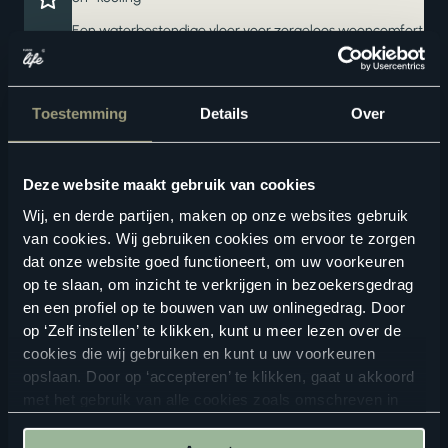
Een waterbestendige vloer voor zorgeloos wooncomfort
Ook verkrijgbaar als complete traprenovatie in hetzelfde
decor
Toestemming
Details
Over
Deze website maakt gebruik van cookies
Wij, en derde partijen, maken op onze websites gebruik
van cookies. Wij gebruiken cookies om ervoor te zorgen
dat onze website goed functioneert, om uw voorkeuren
op te slaan, om inzicht te verkrijgen in bezoekersgedrag
Geschikte vloertoebehoren
en een profiel op te bouwen van uw onlinegedrag. Door
op ‘Zelf instellen’ te klikken, kunt u meer lezen over de
cookies die wij gebruiken en kunt u uw voorkeuren
opslaan. Door op ‘accepteren’ te klikken, gaat u akkoord
met het gebruik van alle cookies zoals omschreven in
onze
privacyverklaring
.