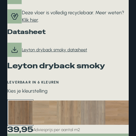
Deze vloer is volledig recyclebaar. Meer weten?
Klik hier
.
Datasheet
Leyton dryback smoky datasheet
Leyton dryback smoky
LEVERBAAR IN 6 KLEUREN
Kies je kleurstelling
39,95
Adviesprijs per aantal m2