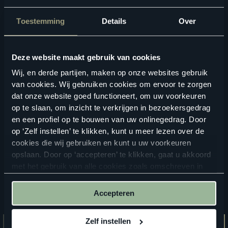
Toestemming
Details
Over
Deze website maakt gebruik van cookies
Geschikte vloertoebehoren
Wij, en derde partijen, maken op onze websites gebruik
van cookies. Wij gebruiken cookies om ervoor te zorgen
dat onze website goed functioneert, om uw voorkeuren
op te slaan, om inzicht te verkrijgen in bezoekersgedrag
en een profiel op te bouwen van uw onlinegedrag. Door
op ‘Zelf instellen’ te klikken, kunt u meer lezen over de
cookies die wij gebruiken en kunt u uw voorkeuren
opslaan. Door op ‘accepteren’ te klikken, gaat u akkoord
met het gebruik van alle cookies zoals omschreven in
onze
privacyverklaring
.
Accepteren
Zelf instellen