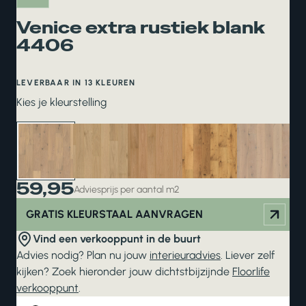
Venice extra rustiek blank
4406
LEVERBAAR IN 13 KLEUREN
Kies je kleurstelling
59,95
Adviesprijs per aantal m2
GRATIS KLEURSTAAL AANVRAGEN
Vind een verkooppunt in de buurt
Advies nodig? Plan nu jouw
interieuradvies
. Liever zelf
kijken? Zoek hieronder jouw dichtstbijzijnde
Floorlife
verkooppunt
.