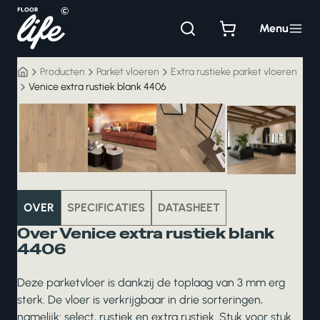
Ga
naar
Menu
de
inhoud
Producten
Parket vloeren
Extra rustieke parket vloeren
Venice extra rustiek blank 4406
parket
OVER
SPECIFICATIES
DATASHEET
Over Venice extra rustiek blank
4406
Deze parketvloer is dankzij de toplaag van 3 mm erg
sterk. De vloer is verkrijgbaar in drie sorteringen,
namelijk: select, rustiek en extra rustiek. Stuk voor stuk