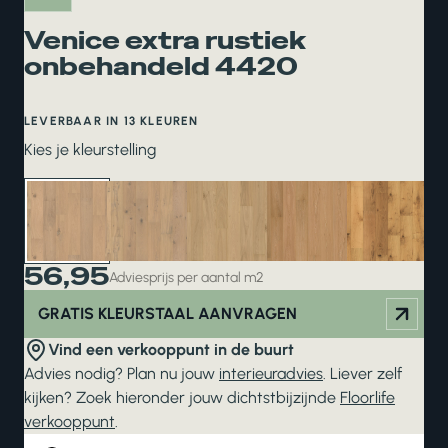
Venice extra rustiek
onbehandeld 4420
LEVERBAAR IN 13 KLEUREN
Kies je kleurstelling
56,95
Adviesprijs per aantal m2
GRATIS KLEURSTAAL AANVRAGEN
Vind een verkooppunt in de buurt
Advies nodig? Plan nu jouw
interieuradvies
. Liever zelf
kijken? Zoek hieronder jouw dichtstbijzijnde
Floorlife
verkooppunt
.