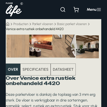
Ga
naar
Menu
de
inhoud
Producten
Parket vloeren
Basic parket vloeren
Venice extra rustiek onbehandeld 4420
parket
OVER
SPECIFICATIES
DATASHEET
Over Venice extra rustiek
onbehandeld 4420
Deze parketvloer is dankzij de toplaag van 3 mm erg
sterk. De vloer is verkrijgbaar in drie sorteringen,
namelijk: select, rustiek en extra rustiek. Stuk voor stuk