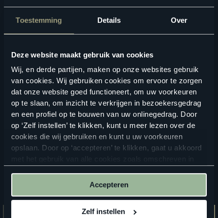
Toestemming
Details
Over
Deze website maakt gebruik van cookies
Geschikte vloertoebehoren
Wij, en derde partijen, maken op onze websites gebruik
van cookies. Wij gebruiken cookies om ervoor te zorgen
dat onze website goed functioneert, om uw voorkeuren
op te slaan, om inzicht te verkrijgen in bezoekersgedrag
en een profiel op te bouwen van uw onlinegedrag. Door
op ‘Zelf instellen’ te klikken, kunt u meer lezen over de
cookies die wij gebruiken en kunt u uw voorkeuren
opslaan. Door op ‘accepteren’ te klikken, gaat u akkoord
met het gebruik van alle cookies zoals omschreven in
onze
privacyverklaring
.
Accepteren
Zelf instellen