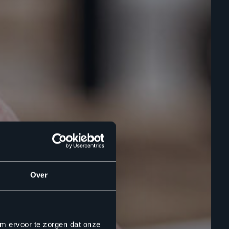
Over
om ervoor te zorgen dat onze