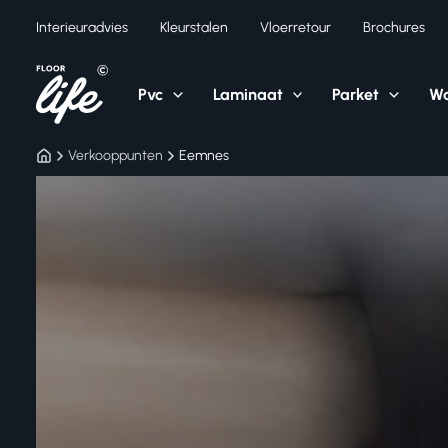
Ga
Interieuradvies
Kleurstalen
Vloerretour
Brochures
naar
de
inhoud
Pvc
Laminaat
Parket
Wa
Verkooppunten
Eemnes