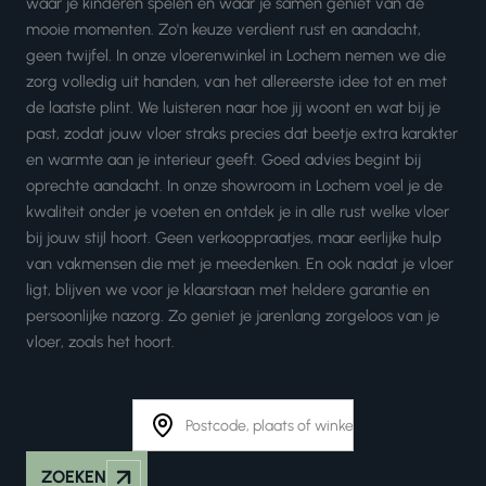
waar je kinderen spelen en waar je samen geniet van de
mooie momenten. Zo'n keuze verdient rust en aandacht,
geen twijfel. In onze vloerenwinkel in Lochem nemen we die
zorg volledig uit handen, van het allereerste idee tot en met
de laatste plint. We luisteren naar hoe jij woont en wat bij je
past, zodat jouw vloer straks precies dat beetje extra karakter
en warmte aan je interieur geeft. Goed advies begint bij
oprechte aandacht. In onze showroom in Lochem voel je de
kwaliteit onder je voeten en ontdek je in alle rust welke vloer
bij jouw stijl hoort. Geen verkooppraatjes, maar eerlijke hulp
van vakmensen die met je meedenken. En ook nadat je vloer
ligt, blijven we voor je klaarstaan met heldere garantie en
persoonlijke nazorg. Zo geniet je jarenlang zorgeloos van je
vloer, zoals het hoort.
ZOEKEN