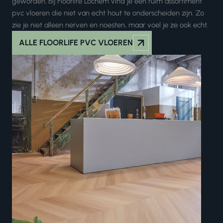
geworden
.
Bij Floorlife Lochem vind je een ruim assortiment
pvc vloeren die niet van echt hout te onderscheiden zijn. Zo
zie je niet alleen nerven en noesten, maar voel je ze ook echt.
ALLE FLOORLIFE PVC VLOEREN