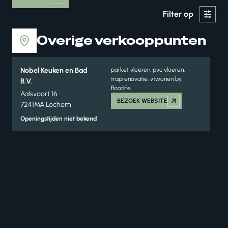
Filter op
Overige verkooppunten
Nobel Keuken en Bad
parket vloeren, pvc vloeren,
traprenovatie, vtwonen by
B.V.
floorlife
Aalsvoort 16
BEZOEK WEBSITE
7241MA Lochem
Openingstijden niet bekend