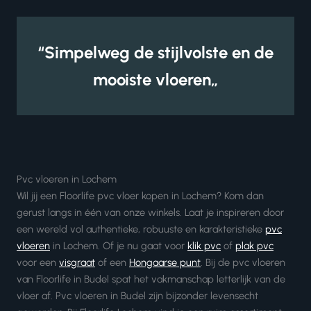
“Simpelweg de stijlvolste en de
mooiste vloeren„
Pvc vloeren in Lochem
Wil jij een Floorlife pvc vloer kopen in Lochem? Kom dan
gerust langs in één van onze winkels. Laat je inspireren door
een wereld vol authentieke, robuuste en karakteristieke
pvc
vloeren
in Lochem. Of je nu gaat voor
klik pvc
of
plak pvc
voor een
visgraat
of een
Hongaarse punt
. Bij de pvc vloeren
van Floorlife in Budel spat het vakmanschap letterlijk van de
vloer af. Pvc vloeren in Budel zijn bijzonder levensecht