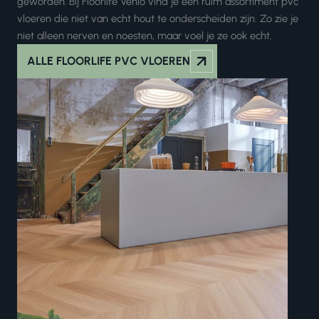
geworden
.
Bij Floorlife Venlo vind je een ruim assortiment pvc
vloeren die niet van echt hout te onderscheiden zijn. Zo zie je
niet alleen nerven en noesten, maar voel je ze ook echt.
ALLE FLOORLIFE PVC VLOEREN