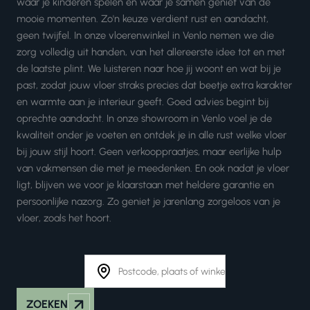
waar je kinderen spelen en waar je samen geniet van de
mooie momenten. Zo'n keuze verdient rust en aandacht,
geen twijfel. In onze vloerenwinkel in Venlo nemen we die
zorg volledig uit handen, van het allereerste idee tot en met
de laatste plint. We luisteren naar hoe jij woont en wat bij je
past, zodat jouw vloer straks precies dat beetje extra karakter
en warmte aan je interieur geeft. Goed advies begint bij
oprechte aandacht. In onze showroom in Venlo voel je de
kwaliteit onder je voeten en ontdek je in alle rust welke vloer
bij jouw stijl hoort. Geen verkooppraatjes, maar eerlijke hulp
van vakmensen die met je meedenken. En ook nadat je vloer
ligt, blijven we voor je klaarstaan met heldere garantie en
persoonlijke nazorg. Zo geniet je jarenlang zorgeloos van je
vloer, zoals het hoort.
ZOEKEN