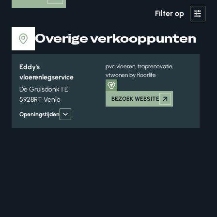
Filter op
Overige verkooppunten
Eddy's
pvc vloeren, traprenovatie,
vtwonen by floorlife
vloerenlegservice
De Gruisdonk 1 E
5928RT Venlo
BEZOEK WEBSITE
Openingstijden