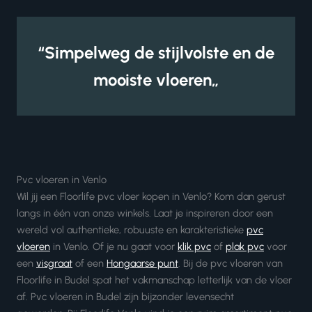
“Simpelweg de stijlvolste en de
mooiste vloeren„
Pvc vloeren in Venlo
Wil jij een Floorlife pvc vloer kopen in Venlo? Kom dan gerust
langs in één van onze winkels. Laat je inspireren door een
wereld vol authentieke, robuuste en karakteristieke
pvc
vloeren
in Venlo. Of je nu gaat voor
klik pvc
of
plak pvc
voor
een
visgraat
of een
Hongaarse punt
. Bij de pvc vloeren van
Floorlife in Budel spat het vakmanschap letterlijk van de vloer
af. Pvc vloeren in Budel zijn bijzonder levensecht