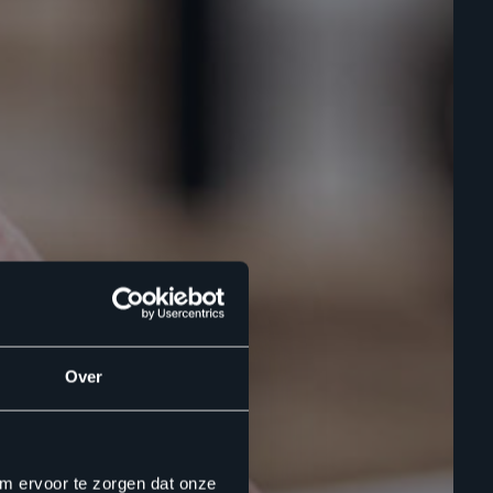
Over
om ervoor te zorgen dat onze