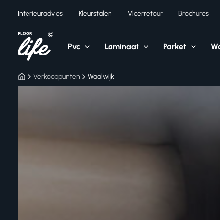
Ga
Interieuradvies
Kleurstalen
Vloerretour
Brochures
naar
de
inhoud
Pvc
Laminaat
Parket
Wa
Verkooppunten
Waalwijk